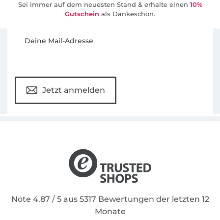
Sei immer auf dem neuesten Stand & erhalte einen
10%
einfach mit einer bebildernden Schritt-für-
Gutschein
als Dankeschön.
Schritt Anleitung nach genäht werden
Für den Stoffe Hemmers Newsletter anmelden
können. Auch für Fortgeschrittene Näher ist
Deine Mail-Adresse
ab und an etwas dabei.Hinter mir steht ein
Großes Team, das alle Schnittmuster bevor sie
auf den Markt kommen, auf Herz und Nieren
testen.
Jetzt anmelden
Denn nichts ist schöner, als sich seine
Kleidung selbst zu nähen oder?
Note 4.87 / 5 aus 5317 Bewertungen der letzten 12
Monate