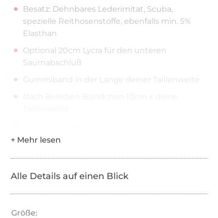
Besatz: Dehnbares Lederimitat, Scuba,
spezielle Reithosenstoffe, ebenfalls min. 5%
Elasthan
Optional 20cm Lycra für den unteren
Saumabschluß
Gummiband in der Länge deiner Taillenweite
Nach Belieben Bündchen 10cm x deine
Taillenweite
Natürlich Schere, Nähmaschine und Co.
Jersey ist hier eher weniger geeignet!
Alle Details auf einen Blick
Größe: