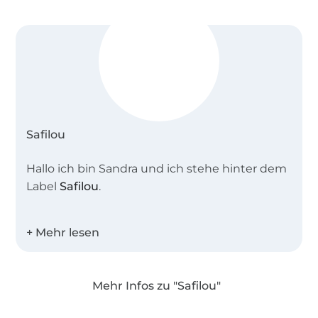
Safilou
Hallo ich bin Sandra und ich stehe hinter dem
Label
Safilou
.
Das Nähen ist neben dem Reiten eine große
Leidenschaft von mir . Damit angefangen
habe ich schon in der Grundschule. Meine
Mutter hat damals in einer großen
Mehr Infos zu "Safilou"
Textilnäherei gearbeitet, quasi ist mir dann
Über 1.8 Millionen Meter Stoff versandfertig
schon vieles in die Wiege gelegt worden. Vor