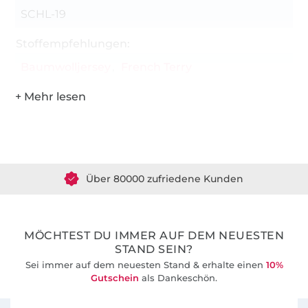
SCHL-19
Stoffempfehlungen:
Baumwolljersey
French Terry
Über 1.8 Millionen Meter Stoff versandfertig
Über 80000 zufriedene Kunden
36 Jahre Erfahrung
MÖCHTEST DU IMMER AUF DEM NEUESTEN
STAND SEIN?
Sei immer auf dem neuesten Stand & erhalte einen
10%
Gutschein
als Dankeschön.
Für den Stoffe Hemmers Newsletter anmelden