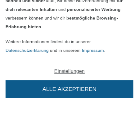
schnell und sicher
läuft; wir deine Nutzererfahrung mit
für
Kontakt
dich relevanten Inhalten
und
personalisierter Werbung
verbessern können und wir dir
bestmögliche Browsing-
Bestellung widerrufen
Erfahrung bieten
.
Weitere Informationen findest du in unserer
Finde mehr Inspiration
Datenschutzerklärung
und in unserem
Impressum
.
Einstellungen
ALLE AKZEPTIEREN
In deinen Warenkorb
In den niederländischen Sh
In den französisch
Nederlands
Français
(France)