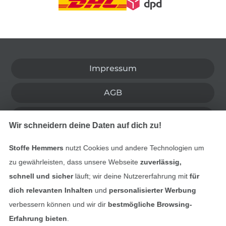
In den deutschen Shop wechseln (aktuell gewählt
Impressum
AGB
Datenschutz
Wir schneidern deine Daten auf dich zu!
Widerrufsrecht
Stoffe Hemmers
nutzt Cookies und andere Technologien um
zu gewährleisten, dass unsere Webseite
zuverlässig,
Kontakt
schnell und sicher
läuft; wir deine Nutzererfahrung mit
für
dich relevanten Inhalten
und
personalisierter Werbung
Bestellung widerrufen
verbessern können und wir dir
bestmögliche Browsing-
Erfahrung bieten
.