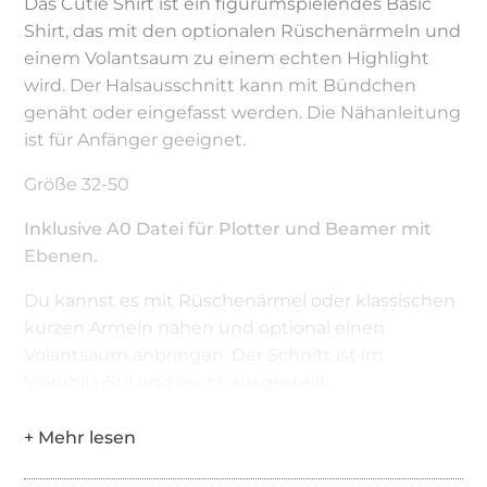
Das Cutie Shirt ist ein figurumspielendes Basic
Shirt, das mit den optionalen Rüschenärmeln und
einem Volantsaum zu einem echten Highlight
wird. Der Halsausschnitt kann mit Bündchen
genäht oder eingefasst werden. Die Nähanleitung
ist für Anfänger geeignet.
Größe 32-50
Inklusive A0 Datei für Plotter und Beamer mit
Ebenen.
Du kannst es mit Rüschenärmel oder klassischen
kurzen Ärmeln nähen und optional einen
Volantsaum anbringen. Der Schnitt ist im
Vokuhila-Stil und leicht ausgestellt.