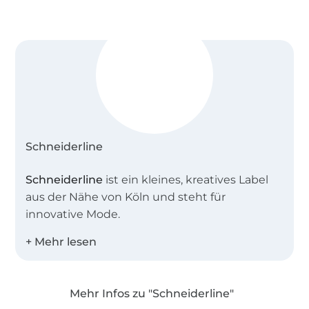
Schneiderline
Schneiderline
ist ein kleines, kreatives Label
aus der Nähe von Köln und steht für
innovative Mode.
Als 3fache Mutter kenne ich die Bedürfnisse
der Kinder und vereine dies in meinen
Schnittmustern. Neben bequemen und
Mehr Infos zu "Schneiderline"
schnell genähten Basic-Schnitten, die immer