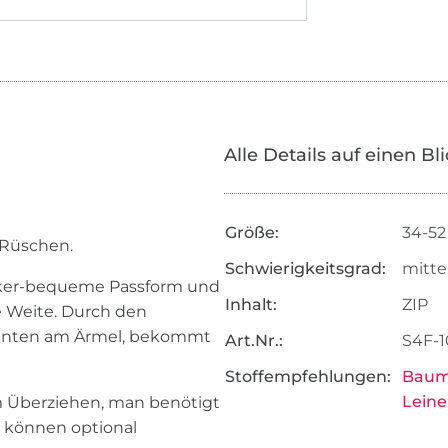
Alle Details auf einen Bl
Größe:
34-52
 Rüschen.
Schwierigkeitsgrad:
mitte
ocker-bequeme Passform und
Inhalt:
ZIP
e Weite. Durch den
kanten am Ärmel, bekommt
Art.Nr.:
S4F-1
Stoffempfehlungen:
Baumw
Leine
um Überziehen, man benötigt
n können optional