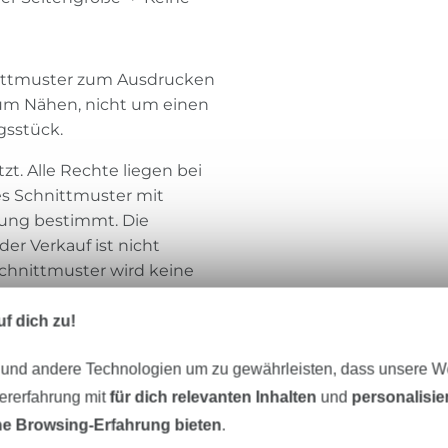
hnittmuster zum Ausdrucken
 zum Nähen, nicht um einen
gsstück.
t. Alle Rechte liegen bei
es Schnittmuster mit
tzung bestimmt. Die
der Verkauf ist nicht
Schnittmuster wird keine
f dich zu!
 und andere Technologien um zu gewährleisten, dass unsere 
Schnitte4friends
zererfahrung mit
für dich relevanten Inhalten
und
personalisi
e Browsing-Erfahrung bieten
.
Mein Name ist Marianne Schumacher. Mod