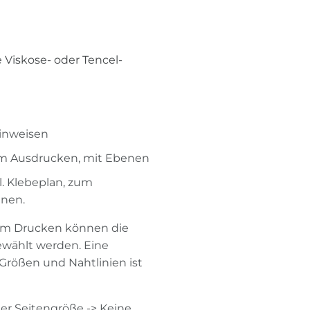
 Viskose- oder Tencel-
Hinweisen
um Ausdrucken, mit Ebenen
l. Klebeplan, zum
nen.
Zum Drucken können die
ewählt werden. Eine
rößen und Nahtlinien ist
er Seitengröße -> Keine