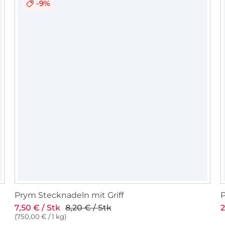
-9%
immer einfach gehalten und doch so gesta
selbst genähten Teile von außen und von
aussehen.
Ihr findet mich auch auf Facebook und In
freue mich über euren Besuch und wenn i
genähten Schnitte4friends-Sachen zeigt!
Mit Schnitte4friends schöne Sachen selbe
Prym Stecknadeln mit Griff
7,50 € / Stk
8,20 € / Stk
2
(750,00 € / 1 kg)