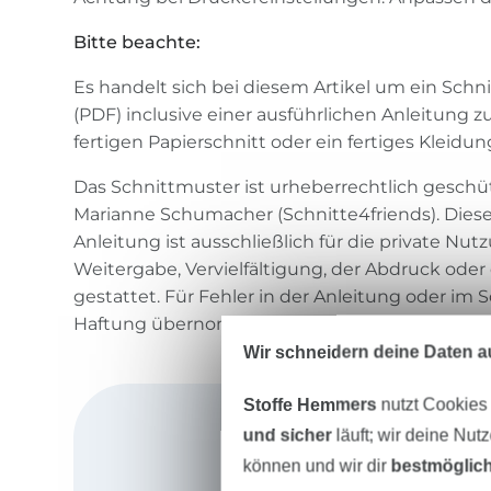
Bitte beachte:
Es handelt sich bei diesem Artikel um ein Sc
(PDF) inclusive einer ausführlichen Anleitung
fertigen Papierschnitt oder ein fertiges Kleidun
Das Schnittmuster ist urheberrechtlich geschütz
Marianne Schumacher (Schnitte4friends). Dies
Anleitung ist ausschließlich für die private Nu
Weitergabe, Vervielfältigung, der Abdruck oder 
gestattet. Für Fehler in der Anleitung oder im 
Haftung übernommen.
Wir schneidern deine Daten au
Stoffe Hemmers
nutzt Cookies
und sicher
läuft; wir deine Nut
können und wir dir
bestmöglich