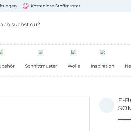
Zum Hauptinhalt springen
Weiter zur Suche
)
Visa, Mastercard, PayPal, Giropay, Kauf auf Rechnung, V
eitungen
Kostenlose Stoffmuster
ubehör
Schnittmuster
Wolle
Inspiration
Ne
E-B
SO