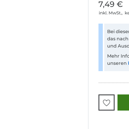
7,49 €
inkl. MwSt., 
Bei dies
das nach
und Ausd
Mehr Inf
unseren