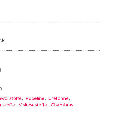
ick
l
0
ollstoffe
Popeline
Cretonne
nstoffe
Viskosestoffe
Chambray