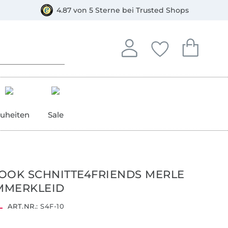
orkasse
4.87 von 5 Sterne bei Trusted Shops
In deinem Konto anmelden o
Du hast keine Artike
Du hast kein
Anmelden
Deine Favorite
Dein W
uheiten
Sale
OOK SCHNITTE4FRIENDS MERLE
MMERKLEID
ART.NR.:
S4F-10