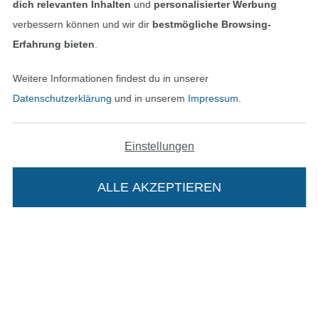
dich relevanten Inhalten
und
personalisierter Werbung
verbessern können und wir dir
bestmögliche Browsing-
Erfahrung bieten
.
Weitere Informationen findest du in unserer
In den deutschen Shop wechseln (aktuell gewählt
Datenschutzerklärung
und in unserem
Impressum
.
Impressum
Einstellungen
AGB
ALLE AKZEPTIEREN
In deinen Warenkorb
Datenschutz
Widerrufsrecht
Kontakt
Bestellung widerrufen