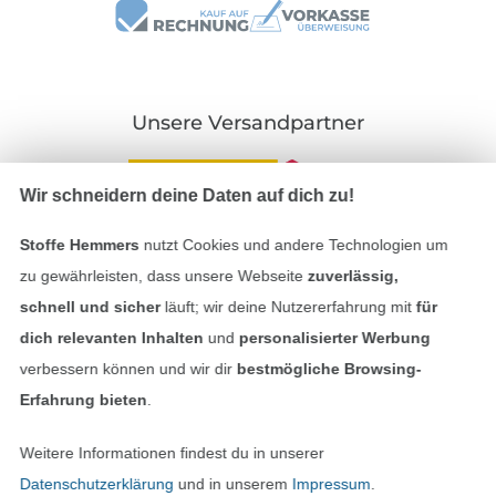
Unsere Versandpartner
Wir schneidern deine Daten auf dich zu!
Stoffe Hemmers
nutzt Cookies und andere Technologien um
In den deutschen Shop wechseln (aktuell gewählt
zu gewährleisten, dass unsere Webseite
zuverlässig,
schnell und sicher
läuft; wir deine Nutzererfahrung mit
für
Impressum
dich relevanten Inhalten
und
personalisierter Werbung
verbessern können und wir dir
bestmögliche Browsing-
AGB
Erfahrung bieten
.
Datenschutz
Weitere Informationen findest du in unserer
Widerrufsrecht
Datenschutzerklärung
und in unserem
Impressum
.