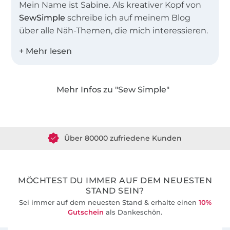
Mein Name ist Sabine. Als kreativer Kopf von
SewSimple
schreibe ich auf meinem Blog
über alle Näh-Themen, die mich interessieren.
Zusammen mit meinem Team entwerfe ich
einfache Schnitte für Groß und Klein,
besonders gerne auch Schnittmuster in
Mehr Infos zu "Sew Simple"
großen Größen und für Näh-Anfänger.
Über 1.8 Millionen Meter Stoff versandfertig
Was das Nähen für mich so spannend macht?
Über 80000 zufriedene Kunden
Dass es immer Neues zu entdecken gibt. Ich
liebe es, mich kopfüber in meine Näh-
36 Jahre Erfahrung
Abenteuer zu stürzen – und meine Erlebnisse
mit meinen Lesern zu teilen.
MÖCHTEST DU IMMER AUF DEM NEUESTEN
STAND SEIN?
Sei immer auf dem neuesten Stand & erhalte einen
10%
Gutschein
als Dankeschön.