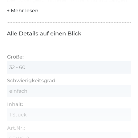
Die locker geschnittenen Ärmel sind in 3 Längen
im Schnittmuster markiert.
Das Kleid kommt in 2 Längen: ca. knielang und ca.
wadenlang.
Alle Details auf einen Blick
Was Du können solltest und was Du bekommst:
ausführliche, bebilderte Nähanleitung mit
Größe:
Zwischenschritten
32 - 60
Schnittmuster Größe 32 – 60 in A4 zum selber
Ausdrucken
Schwierigkeitsgrad:
Schnittmuster Größe 32 – 60 in A0 und A1 zum
einfach
Plotten (im Copyshop oder beim Online-
Inhalt:
Plotterservice)
1 Stück
Klebeplan
Tabellen: Körpermaß, Fertigmaß, Verbrauch
Art.Nr.: