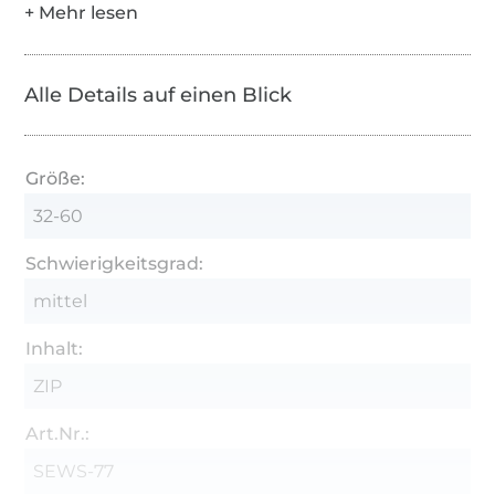
Das ist das Besondere an Bluse FENNER:
V-Ausschnitt mit eingelegter Falte
Alle Details auf einen Blick
Rückteil mit Passe für guten Sitz
Kellerfalte im Rückteil
Größe:
Lockerer, körperferner Schnitt
32-60
3 Saumlängen
Schwierigkeitsgrad:
Ärmel in Kurz-, 3/4- und Langarm
mittel
als Blusenshirt, Tunika oder Kleid nähbar
Inhalt:
Faltschablone + Steppschablone für einfache
Verarbeitung
ZIP
Nählevel: easy
Art.Nr.:
Nähzeit: 1 Nachmittag
SEWS-77