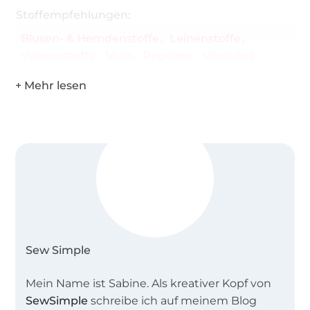
Diese Stoffe eignen sich für SewSimple
Stoffempfehlungen:
Schnittmuster FENNER:
Blusen- & Hemdenstoffe
Leinenstoffe
Perfekt ist glatte, unelastische oder elastische
Viskosestoffe
Voile
Popeline
Vlieseline
Webware z. B. Baumwoll-Batist, Viskose oder
Blusenstoffe, Leinen oder Leinengemisch,
Baumwoll-Popeline, Flanell, aber auch feste
Wirkware-Stoffe wie Romanit sind geeignet.
Sew Simple
Mein Name ist Sabine. Als kreativer Kopf von
SewSimple
schreibe ich auf meinem Blog