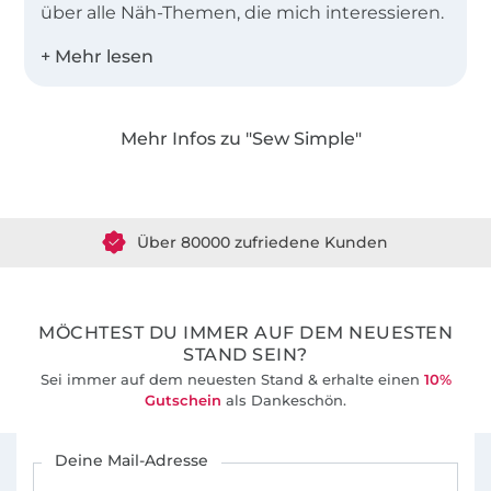
über alle Näh-Themen, die mich interessieren.
Zusammen mit meinem Team entwerfe ich
einfache Schnitte für Groß und Klein,
besonders gerne auch Schnittmuster in
Mehr Infos zu "Sew Simple"
großen Größen und für Näh-Anfänger.
Über 1.8 Millionen Meter Stoff versandfertig
Was das Nähen für mich so spannend macht?
Über 80000 zufriedene Kunden
Dass es immer Neues zu entdecken gibt. Ich
liebe es, mich kopfüber in meine Näh-
36 Jahre Erfahrung
Abenteuer zu stürzen – und meine Erlebnisse
mit meinen Lesern zu teilen.
MÖCHTEST DU IMMER AUF DEM NEUESTEN
STAND SEIN?
Sei immer auf dem neuesten Stand & erhalte einen
10%
Gutschein
als Dankeschön.
Für den Stoffe Hemmers Newsletter anmelden
Deine Mail-Adresse