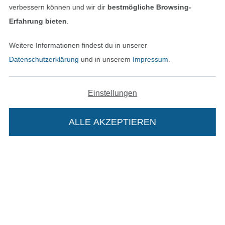
verbessern können und wir dir
bestmögliche Browsing-
Erfahrung bieten
.
Unsere Versandpartner
Weitere Informationen findest du in unserer
Datenschutzerklärung
und in unserem
Impressum
.
In den deutschen Shop wechseln (aktuell gewählt
Einstellungen
Impressum
ALLE AKZEPTIEREN
In deinen Warenkorb
AGB
Datenschutz
Widerrufsrecht
Kontakt