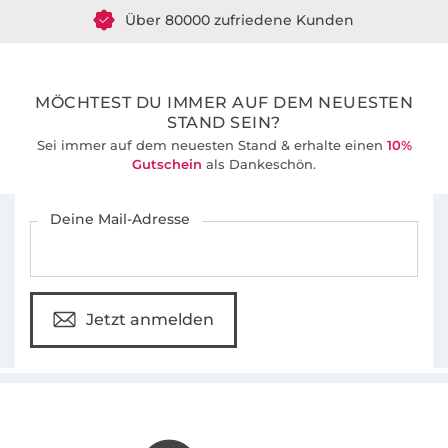
Über 80000 zufriedene Kunden
Dass es immer Neues zu entdecken gibt. Ich
liebe es, mich kopfüber in meine Näh-
36 Jahre Erfahrung
Abenteuer zu stürzen – und meine Erlebnisse
mit meinen Lesern zu teilen.
MÖCHTEST DU IMMER AUF DEM NEUESTEN
STAND SEIN?
Sei immer auf dem neuesten Stand & erhalte einen
10%
Gutschein
als Dankeschön.
Für den Stoffe Hemmers Newsletter anmelden
Deine Mail-Adresse
Jetzt anmelden