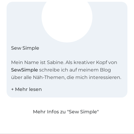
Sew Simple
Mein Name ist Sabine. Als kreativer Kopf von
SewSimple
schreibe ich auf meinem Blog
über alle Näh-Themen, die mich interessieren.
Zusammen mit meinem Team entwerfe ich
einfache Schnitte für Groß und Klein,
besonders gerne auch Schnittmuster in
Mehr Infos zu "Sew Simple"
großen Größen und für Näh-Anfänger.
Über 1.8 Millionen Meter Stoff versandfertig
Was das Nähen für mich so spannend macht?