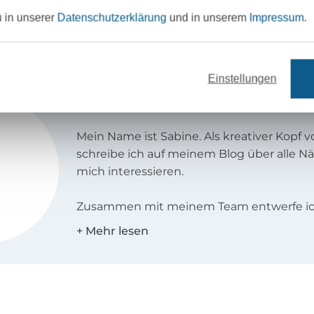
en von Knopfleisten, Kragen
u in unserer
Datenschutzerklärung
und in unserem
Impressum
.
Einstellungen
Sew Simple
Mein Name ist Sabine. Als kreativer Kopf 
schreibe ich auf meinem Blog über alle N
mich interessieren.
Zusammen mit meinem Team entwerfe ic
Schnitte für Groß und Klein, besonders g
Schnittmuster in großen Größen und für 
Was das Nähen für mich so spannend mac
immer Neues zu entdecken gibt. Ich liebe
kopfüber in meine Näh-Abenteuer zu stür