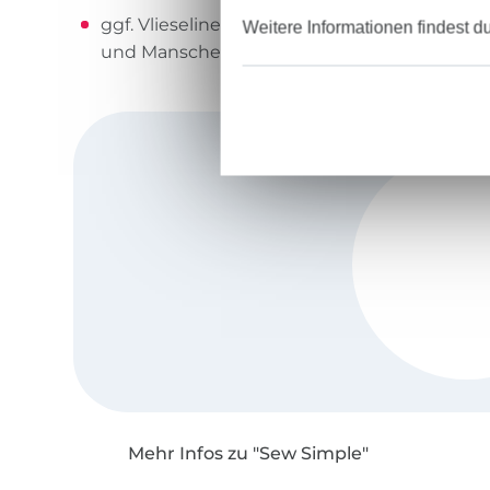
ggf. Vlieseline H609 oder G785 zum Verstärk
Weitere Informationen findest d
und Manschetten
Mehr Infos zu "Sew Simple"