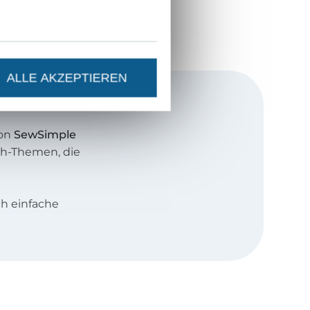
ALLE AKZEPTIEREN
von
SewSimple
äh-Themen, die
h einfache
erne auch
Näh-Anfänger.
ht? Dass es
 es, mich
zen – und