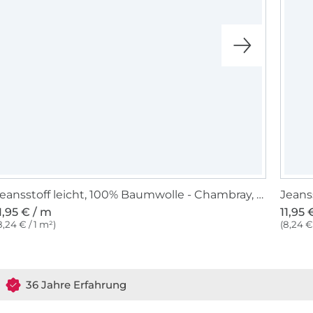
Jeansstoff leicht, 100% Baumwolle - Chambray, hellblau
1,95 € / m
11,95 
8,24 € / 1 m²)
(8,24 €
36 Jahre Erfahrung