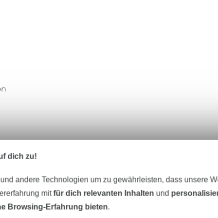
on
ambray, Leinen, Baumwoll-
-Leinen-Mix oder Halbleinen
f dich zu!
 und andere Technologien um zu gewährleisten, dass unsere 
zererfahrung mit
für dich relevanten Inhalten
und
personalisi
e Browsing-Erfahrung bieten
.
 die Taschen