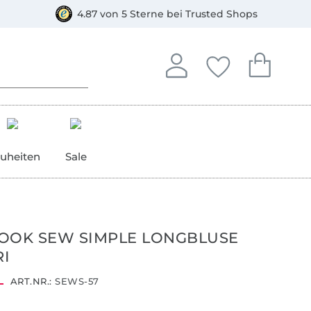
orkasse
4.87 von 5 Sterne bei Trusted Shops
In deinem Konto anmelden o
Du hast keine Artike
Du hast kein
Anmelden
Deine Favorite
Dein W
uheiten
Sale
OOK SEW SIMPLE LONGBLUSE
I
ART.NR.:
SEWS-57