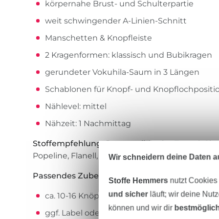
körpernahe Brust- und Schulterpartie
weit schwingender A-Linien-Schnitt
Manschetten & Knopfleiste
2 Kragenformen: klassisch und Bubikragen
gerundeter Vokuhila-Saum in 3 Längen
Schablonen für Knopf- und Knopflochpositi
Nählevel: mittel
Nähzeit: 1 Nachmittag
Stoffempfehlung:
Baumwoll-Batist, Tencel, Ch
Popeline, Flanell, Cordstoffe, Kokka-Stoffe, BW
Wir schneidern deine Daten au
Passendes Zubehör:
Stoffe Hemmers
nutzt Cookies
und sicher
läuft; wir deine Nut
ca. 10-16 Knöpfe oder Druckknöpfe
können und wir dir
bestmöglich
ggf. Label oder Etiketten zum Aufnähen auf