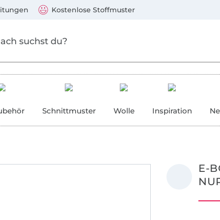
Zum Hauptinhalt springen
Weiter zur Suche
)
Visa, Mastercard, PayPal, Giropay, Kauf auf Rechnung, V
eitungen
Kostenlose Stoffmuster
ubehör
Schnittmuster
Wolle
Inspiration
Ne
E-B
NUR