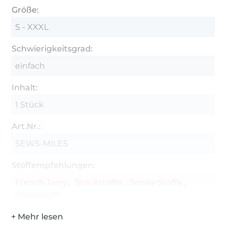
Größe:
S - XXXL
Schwierigkeitsgrad:
einfach
Inhalt:
1 Stück
Art.Nr.:
SEWS-MILES
Stoffempfehlungen:
French Terry
Strickstoffe
Jersey Stoffe
Sweatstoff