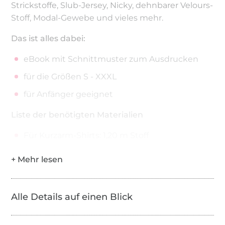
Strickstoffe, Slub-Jersey, Nicky, dehnbarer Velours-
Stoff, Modal-Gewebe und vieles mehr.
Das ist alles dabei:
eBook mit Schnittmuster zum Ausdrucken
für die Größen S - XXXL
für Anfänger geeignet
Liste der benötigten Materialien
Für Kurzarm-Shirts: 1,20 m Stoff
Für Langarm-Shirts: 1,60 m Stoff
Happy simple sewing, deine Sabine
Alle Details auf einen Blick