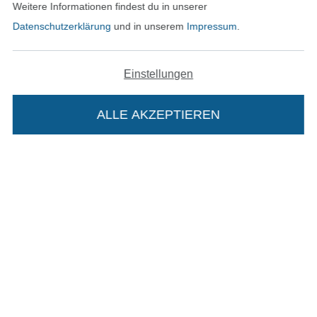
Weitere Informationen findest du in unserer
Datenschutzerklärung
und in unserem
Impressum
.
In den deutschen Shop wechseln (aktuell gewählt
Einstellungen
Impressum
ALLE AKZEPTIEREN
In deinen Warenkorb
AGB
Datenschutz
Widerrufsrecht
Kontakt
Bestellung widerrufen