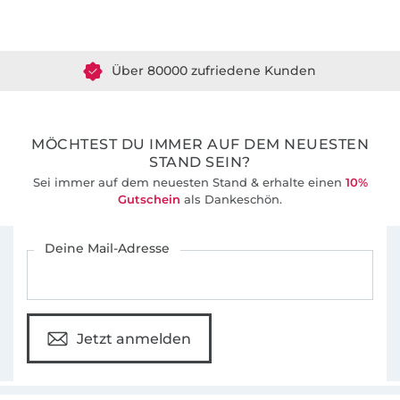
Über 1.8 Millionen Meter Stoff versandfertig
Was das Nähen für mich so spannend macht?
Über 80000 zufriedene Kunden
Dass es immer Neues zu entdecken gibt. Ich
liebe es, mich kopfüber in meine Näh-
36 Jahre Erfahrung
Abenteuer zu stürzen – und meine Erlebnisse
mit meinen Lesern zu teilen.
MÖCHTEST DU IMMER AUF DEM NEUESTEN
STAND SEIN?
Sei immer auf dem neuesten Stand & erhalte einen
10%
Gutschein
als Dankeschön.
Für den Stoffe Hemmers Newsletter anmelden
Deine Mail-Adresse
Jetzt anmelden