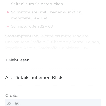
Seiten) zum Selberdrucken
Schnittmuster mit Ebenen-Funktion,
mehrfarbig, A4 + A0
Schnittgrößen 32 – 60
Stoffempfehlung:
leichte bis mittelschwere
unelastische Stoffe, z. B. Chambray, Tencel, Leinen,
Popeline, Ramie, Cordstoffe, Halbleinen usw.
Alle Details auf einen Blick
Größe:
32 - 60