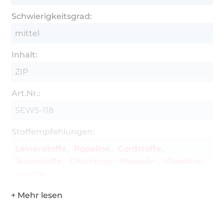
Schwierigkeitsgrad:
mittel
Inhalt:
ZIP
Art.Nr.:
SEWS-118
Stoffempfehlungen:
Leinenstoffe
Popeline
Cordstoffe
Jeansstoffe
Chambray
Musselin
Vlieseline
Knöpfe