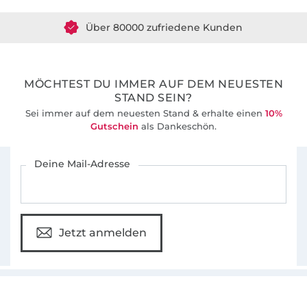
Was das Nähen für mich so spannend macht?
Dass es immer Neues zu entdecken gibt. Ich
Über 80000 zufriedene Kunden
liebe es, mich kopfüber in meine Näh-
36 Jahre Erfahrung
Abenteuer zu stürzen – und meine Erlebnisse
mit meinen Lesern zu teilen.
MÖCHTEST DU IMMER AUF DEM NEUESTEN
STAND SEIN?
Sei immer auf dem neuesten Stand & erhalte einen
10%
Gutschein
als Dankeschön.
Für den Stoffe Hemmers Newsletter anmelden
Deine Mail-Adresse
Jetzt anmelden