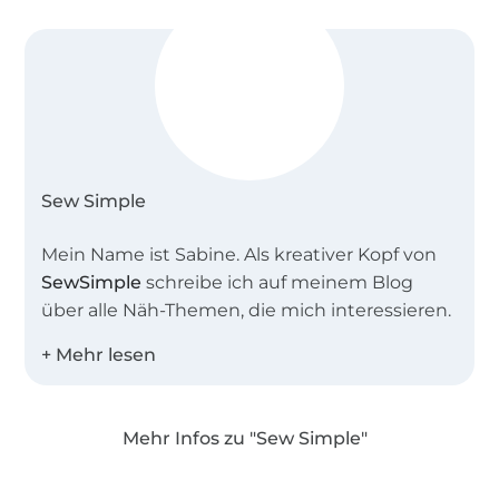
Sew Simple
Mein Name ist Sabine. Als kreativer Kopf von
SewSimple
schreibe ich auf meinem Blog
über alle Näh-Themen, die mich interessieren.
Zusammen mit meinem Team entwerfe ich
einfache Schnitte für Groß und Klein,
besonders gerne auch Schnittmuster in
Mehr Infos zu "Sew Simple"
großen Größen und für Näh-Anfänger.
Über 1.8 Millionen Meter Stoff versandfertig