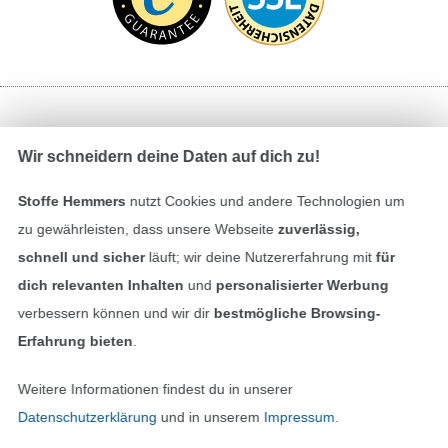
Bezahlen mit
Wir schneidern deine Daten auf dich zu!
Stoffe Hemmers
nutzt Cookies und andere Technologien um
zu gewährleisten, dass unsere Webseite
zuverlässig,
schnell und sicher
läuft; wir deine Nutzererfahrung mit
für
dich relevanten Inhalten
und
personalisierter Werbung
Unsere Versandpartner
verbessern können und wir dir
bestmögliche Browsing-
Erfahrung bieten
.
Weitere Informationen findest du in unserer
Datenschutzerklärung
und in unserem
Impressum
.
In den deutschen Shop wechseln (aktuell gewählt