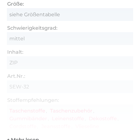
Größe:
siehe Größentabelle
Schwierigkeitsgrad:
mittel
Inhalt:
ZIP
Art.Nr.:
SEW-32
Stoffempfehlungen:
Taschenstoffe
Taschenzubehör
Gummibänder
Leinenstoffe
Dekostoffe
Cordstoffe
Jeansstoffe
Vlieseline