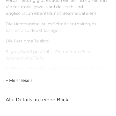
Fotoanleitung gibt es auch ein Schritt-für-Schritt
Videotutorial jeweils auf deutsch und
englisch.Nun ebenfalls mit Beamerdateien!
Die Nahtzugabe ist im Schnitt enthalten, du
kannst also direkt loslegen!
Die Fertigmaße sind:
S (grau/weiß gestreift):
27cmx14cmx6cm
(Breite/Höhe/Tiefe)
M (Zebra):
33cmx15cmx7cm (Breite/Höhe/Tiefe)
L (Leo):
44cmx17cmx8cm (Breite/Höhe/Tiefe)
Viel Spaß mit deiner neuen Tasche!
Alle Details auf einen Blick
*Verkauf oder Vervielfältigung ist nicht erlaubt.