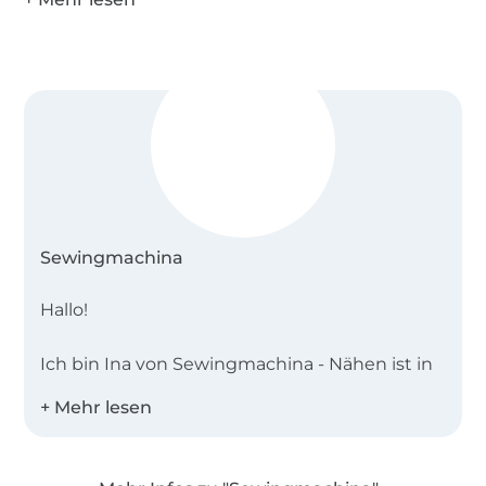
Sewingmachina
Hallo!
Ich bin Ina von Sewingmachina - Nähen ist in
meiner Familie Tradition und so habe ich
schon mit 13 Jahren begonnen zu nähen. Ich
wollte immer die neueste Mode haben, aber
glücklicherweise haben meine Eltern mir die