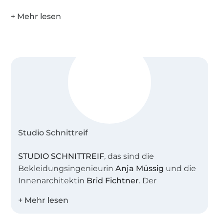
Studio Schnittreif
STUDIO SCHNITTREIF
, das sind die
Bekleidungsingenieurin
Anja Müssig
und die
Innenarchitektin
Brid Fichtner
. Der
gemeinsame Name steht sinnbildlich für
unser Atelier, in dem wir viele kreative
Stunden verbringen. Uns beide verbindet die