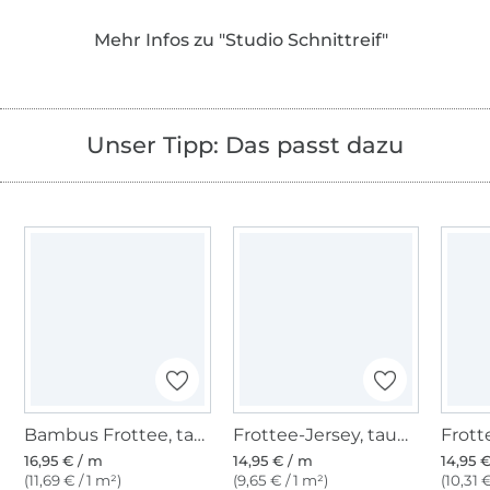
Liebe zu schlichter, moderner Mode mit
Mehr Infos zu "Studio Schnittreif"
feinen Details.
Gemeinsam entwickeln wir seit 2012 gut
durchdachte Schnittmuster und leicht
Unser Tipp: Das passt dazu
verständlichen Anleitungen für Nähanfänger
und alle, die das Nähen schon lange lieben.
Bambus Frottee, tannengrün
Frottee-Jersey, taubenblau
16,95 € / m
14,95 € / m
14,95 
(11,69 € / 1 m²)
(9,65 € / 1 m²)
(10,31 