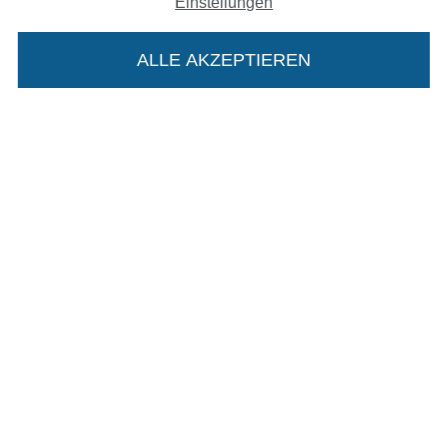
Einstellungen
In den deutschen Shop wechseln (aktuell gewählt
ALLE AKZEPTIEREN
In deinen Warenkorb
Impressum
AGB
Datenschutz
Widerrufsrecht
Kontakt
Bestellung widerrufen
Finde mehr Inspiration