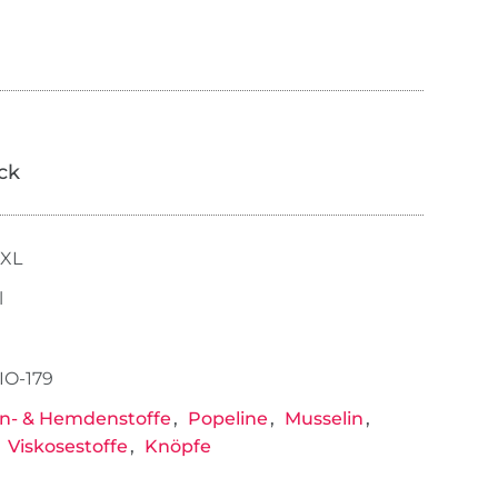
ick
XXL
l
IO-179
n- & Hemdenstoffe
Popeline
Musselin
Viskosestoffe
Knöpfe