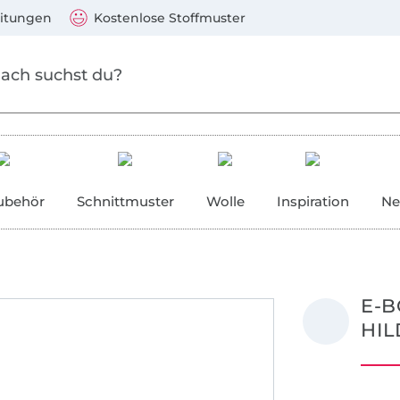
Zum Hauptinhalt springen
Weiter zur Suche
)
Visa, Mastercard, PayPal, Giropay, Kauf auf Rechnung, V
eitungen
Kostenlose Stoffmuster
ubehör
Schnittmuster
Wolle
Inspiration
Ne
E-B
HIL