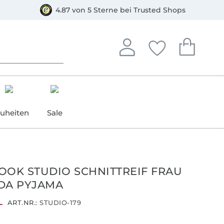
orkasse
4.87 von 5 Sterne bei Trusted Shops
In deinem Konto anmelden o
Du hast keine Artike
Du hast kein
Anmelden
Deine Favorite
Dein W
uheiten
Sale
OOK STUDIO SCHNITTREIF FRAU
DA PYJAMA
ART.NR.:
STUDIO-179