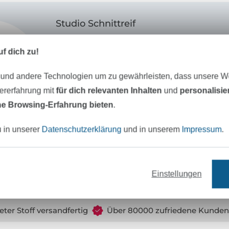
Studio Schnittreif
STUDIO SCHNITTREIF
, das sind die
f dich zu!
Bekleidungsingenieurin
Anja Müssig
und 
Innenarchitektin
Brid Fichtner
. Der gem
 und andere Technologien um zu gewährleisten, dass unsere 
steht sinnbildlich für unser Atelier, in dem 
zererfahrung mit
für dich relevanten Inhalten
und
personalisi
kreative Stunden verbringen. Uns beide v
e Browsing-Erfahrung bieten
.
Liebe zu schlichter, moderner Mode mit fe
u in unserer
Datenschutzerklärung
und in unserem
Impressum
.
Gemeinsam entwickeln wir seit 2012 gut 
Schnittmuster und leicht verständlichen 
Nähanfänger und alle, die das Nähen schon
Einstellungen
eter Stoff versandfertig
Über 80000 zufriedene Kunden