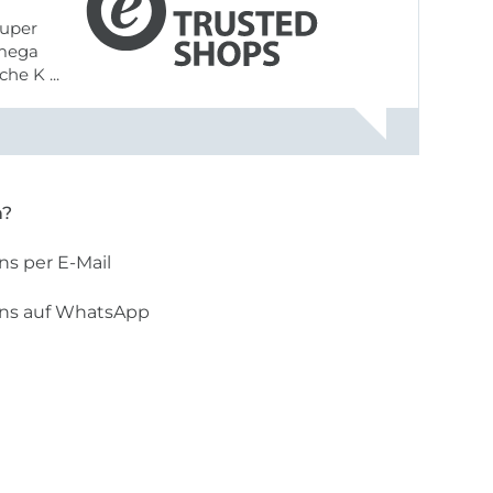
uper
 mega
he K ...
n?
ns per E-Mail
uns auf WhatsApp