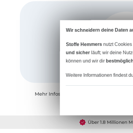
Wir schneidern deine Daten au
Stoffe Hemmers
nutzt Cookies
und sicher
läuft; wir deine Nut
können und wir dir
bestmöglich
Weitere Informationen findest d
Mehr Infos zu "Studio Schnittreif"
Über 1.8 Millionen M