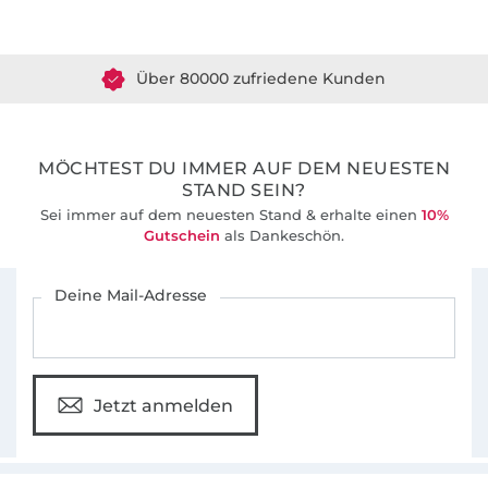
Über 1.8 Millionen Meter Stoff versandfertig
Gemeinsam entwickeln wir seit 2012 gut
durchdachte Schnittmuster und leicht
Über 80000 zufriedene Kunden
verständlichen Anleitungen für Nähanfänger
36 Jahre Erfahrung
und alle, die das Nähen schon lange lieben.
MÖCHTEST DU IMMER AUF DEM NEUESTEN
STAND SEIN?
Sei immer auf dem neuesten Stand & erhalte einen
10%
Gutschein
als Dankeschön.
Für den Stoffe Hemmers Newsletter anmelden
Deine Mail-Adresse
Jetzt anmelden