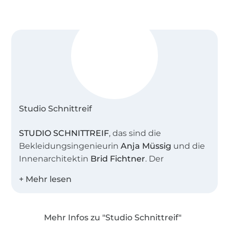
Studio Schnittreif
STUDIO SCHNITTREIF
, das sind die
Bekleidungsingenieurin
Anja Müssig
und die
Innenarchitektin
Brid Fichtner
. Der
gemeinsame Name steht sinnbildlich für
unser Atelier, in dem wir viele kreative
Stunden verbringen. Uns beide verbindet die
Liebe zu schlichter, moderner Mode mit
Mehr Infos zu "Studio Schnittreif"
feinen Details.