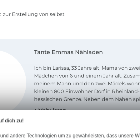
t zur Erstellung von selbst
Tante Emmas Nähladen
Ich bin Larissa, 33 Jahre alt, Mama von z
Mädchen von 6 und einem Jahr alt. Zus
meinem Mann und den zwei Mädels wohne
kleinen 800 Einwohner Dorf in Rheinland-
hessischen Grenze. Neben dem Nähen spi
leidenschaftlich gerne Handball. Seit ich 1
hütete ich schon das Tor von verschieden
f dich zu!
Mannschaften. Ich liebe den Sommer! Im 
verkrieche ich mich gerne, sodass meine
 und andere Technologien um zu gewährleisten, dass unsere 
erst im Frühling ab 15 Grad Außentempera