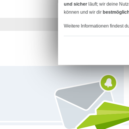
und sicher
läuft; wir deine Nut
können und wir dir
bestmöglich
Über 1.8 Millionen M
Weitere Informationen findest d
Für den Stoffe Hemmers Newsletter anmelden