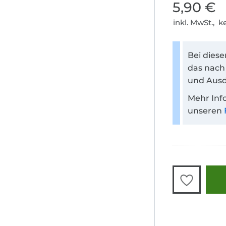
5,90 €
inkl. MwSt., 
Bei dies
das nach
und Ausd
Mehr Inf
unseren