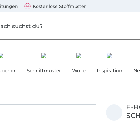
Zum Hauptinhalt springen
Weiter zur Suche
)
Visa, Mastercard, PayPal, Giropay, Kauf auf Rechnung, V
eitungen
Kostenlose Stoffmuster
ubehör
Schnittmuster
Wolle
Inspiration
Ne
E-
SCH