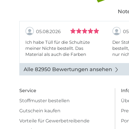
Note
05.08.2026
05
Ich habe Tüll für die Schultüte
Der Stof
meiner Nichte bestellt. Das
bestellt
Material als auch die Farben
nur nic
entsprechen der Beschreibung u
getopp
Abbildung u sieht toll aus. Die
Alle 82950 Bewertungen ansehen
Lieferung erfolgte zügig u auch
das Pre ...
Service
Inf
Stoffmuster bestellen
Übe
Gutschein kaufen
Pre
Vorteile für Gewerbetreibende
Por