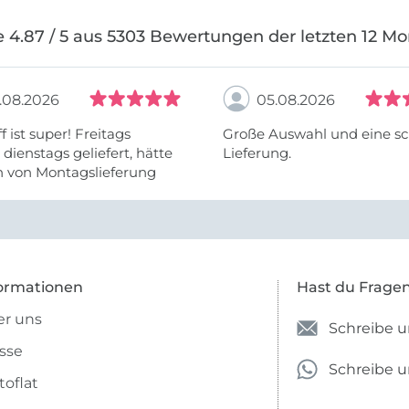
 4.87 / 5 aus 5303 Bewertungen der letzten 12 M
.08.2026
05.08.2026
f ist super! Freitags
Große Auswahl und eine sc
, dienstags geliefert, hätte
Lieferung.
h von Montagslieferung
t werden können.
ormationen
Hast du Frage
r uns
Schreibe u
sse
Schreibe 
toflat