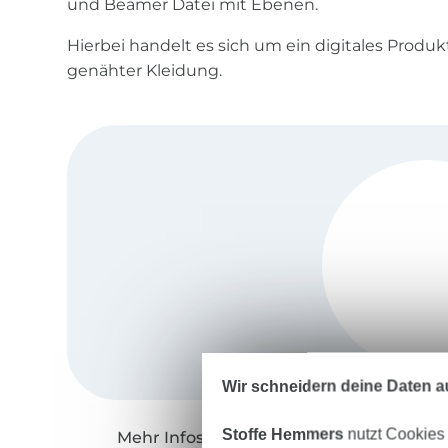
und Beamer Datei mit Ebenen.
Hierbei handelt es sich um ein digitales Produk
genähter Kleidung.
Wir schneidern deine Daten au
Stoffe Hemmers
nutzt Cookies
Mehr Infos zu "Tante Emmas Nähladen"