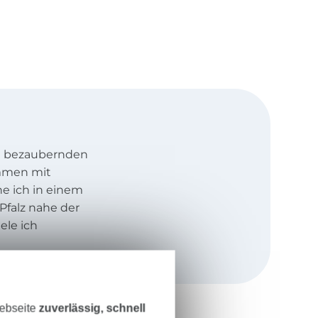
wei bezaubernden
ammen mit
 ich in einem
Pfalz nahe der
ele ich
4 Jahre alt war
en
Winter
 Nachbarn mich
Webseite
zuverlässig, schnell
tur wieder