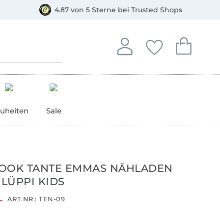
orkasse
4.87 von 5 Sterne bei Trusted Shops
In deinem Konto anmelden o
Du hast keine Artike
Du hast kein
Anmelden
Deine Favorite
Dein W
uheiten
Sale
BOOK TANTE EMMAS NÄHLADEN
LÜPPI KIDS
ART.NR.:
TEN-09