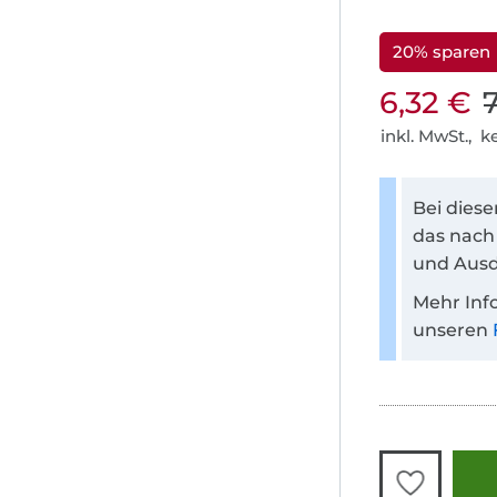
20% sparen
6,32 €
inkl. MwSt., 
Bei dies
das nach
und Ausd
Mehr Inf
unseren