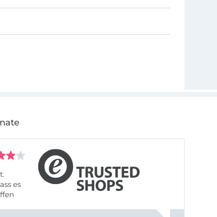
onate
t.
ass es
offen
gestreift
rt, dass