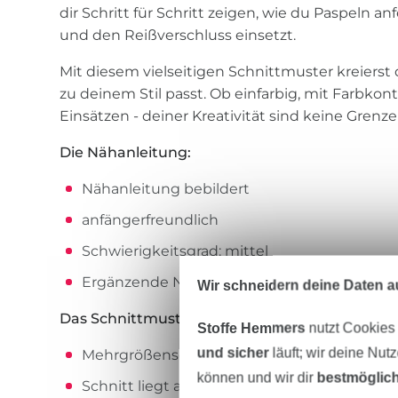
dir Schritt für Schritt zeigen, wie du Paspeln an
und den Reißverschluss einsetzt.
Mit diesem vielseitigen Schnittmuster kreierst 
zu deinem Stil passt. Ob einfarbig, mit Farbko
Einsätzen - deiner Kreativität sind keine Grenze
Die Nähanleitung:
Nähanleitung bebildert
anfängerfreundlich
Schwierigkeitsgrad: mittel
Ergänzende Nähvideos z.B. Reißverschluss 
Wir schneidern deine Daten au
Das Schnittmuster:
Stoffe Hemmers
nutzt Cookies
und sicher
läuft; wir deine Nut
Mehrgrößenschnitt Gr. 34-54
können und wir dir
bestmöglich
Schnitt liegt auf Ebenen (A4-Datei / A0- Dat