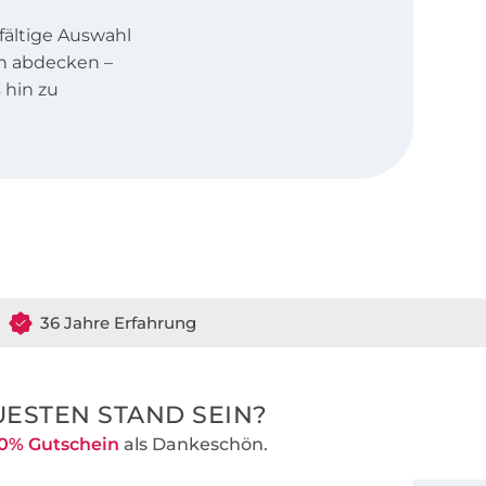
fältige Auswahl
en abdecken –
 hin zu
tener oder auf
g bist, hier
uf unsere
ür Anfänger
 Anleitungen
it Video-Näh-
36 Jahre Erfahrung
Schritt
ESTEN STAND SEIN?
n und stehen
0% Gutschein
als Dankeschön.