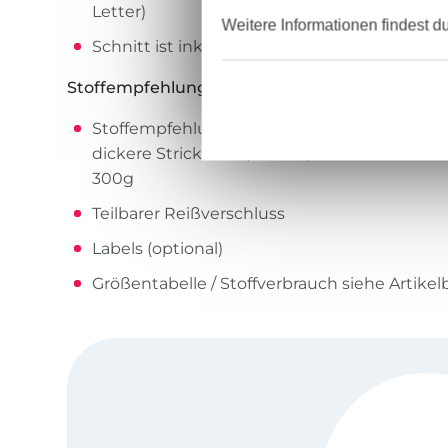
Letter)
Weitere Informationen findest d
Schnitt ist inklusive Nahtzugabe
Stoffempfehlung/Materialangaben:
Stoffempfehlung: Sweat-Jersey, Alpenfleece,
dickere Strickstoffe, Fleece, dehnbare Stoff
300g
Teilbarer Reißverschluss
Labels (optional)
Größentabelle / Stoffverbrauch siehe Artikelb