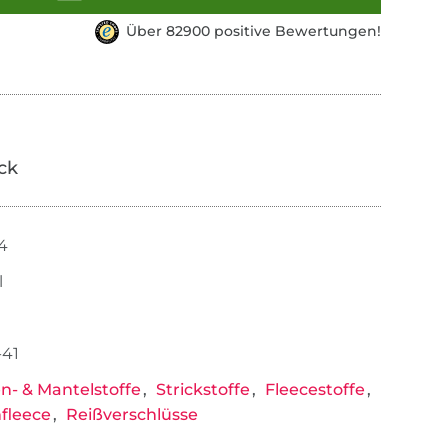
Über 82900 positive Bewertungen!
ick
54
l
-41
n- & Mantelstoffe
Strickstoffe
Fleecestoffe
fleece
Reißverschlüsse