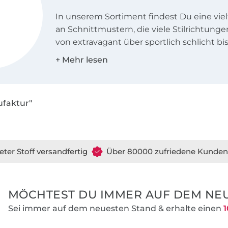
In unserem Sortiment findest Du eine viel
an Schnittmustern, die viele Stilrichtung
von extravagant über sportlich schlicht bis
romantisch.
Egal, ob Du ein Nähanfänger, Fortgeschrit
der Suche nach Damen- oder Kinderkleidun
ufaktur"
bist Du richtig. Besonders stolz sind wir a
detaillierten Nähanleitungen, die selbst f
leicht verständlich sind. Unsere neuesten
sind zudem an den schwierigen Stellen m
eter Stoff versandfertig
Über 80000 zufriedene Kunden
Sequenzen ausgestattet, damit Du jeden 
problemlos nachvollziehen kannst.
MÖCHTEST DU IMMER AUF DEM NEU
Wir wünschen Dir viel Freude beim Nähe
Dir gerne bei Fragen zur Seite.
Sei immer auf dem neuesten Stand & erhalte einen
1