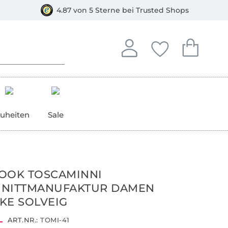
orkasse
4.87 von 5 Sterne bei Trusted Shops
In deinem Konto anmelden o
Du hast keine Artike
Du hast kein
Anmelden
Deine Favorite
Dein W
uheiten
Sale
OOK TOSCAMINNI
HNITTMANUFAKTUR DAMEN
KE SOLVEIG
ART.NR.:
TOMI-41