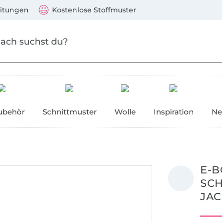
Zum Hauptinhalt springen
Weiter zur Suche
)
Visa, Mastercard, PayPal, Giropay, Kauf auf Rechnung, V
eitungen
Kostenlose Stoffmuster
ubehör
Schnittmuster
Wolle
Inspiration
Ne
E-B
SC
JAC