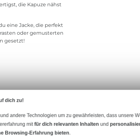
fertigst, die Kapuze nähst
du eine Jacke, die perfekt
ntrasten oder gemusterten
n gesetzt!
einnähen
f dich zu!
 und andere Technologien um zu gewährleisten, dass unsere 
zererfahrung mit
für dich relevanten Inhalten
und
personalisi
e Browsing-Erfahrung bieten
.
ei / Beamer-Datei / US