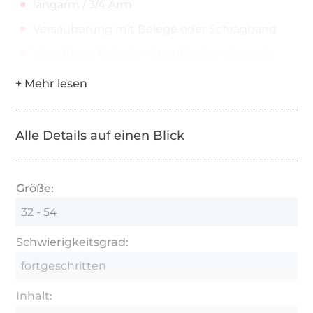
langarm / 3/4 Arm
Versäuberung mit Belege oder Schrägband
Verschluss: Knöpfe + Knopflöcher alternativ
Bindebänder, Kam Snaps (z.B. von Prym)
Die Nähanleitung:
Ausführlich bebilderte Nähanleitung
Alle Details auf einen Blick
Videonähsequenz für den Kragen
Schwierigkeitsgrad: Fortgeschritten
Größe:
Das Schnittmuster:
32 - 54
Größe 34-54 (das Schnittmuster gibt es auch
Schwierigkeitsgrad:
für Kinder Jacke Clara „minni“)
fortgeschritten
A4-Datei (PDF) zum Kleben inkl. Klebeplan
Inhalt:
A0/Großformat-Datei (PDF)