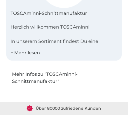
TOSCAminni-Schnittmanufaktur
Herzlich willkommen TOSCAminni!
In unserem Sortiment findest Du eine
vielfältige Auswahl an Schnittmustern, die
viele Stilrichtungen abdecken – von
extravagant über sportlich schlicht bis hin zu
romantisch.
Mehr Infos zu "TOSCAminni-
Schnittmanufaktur"
Egal, ob Du ein Nähanfänger,
Über 1.8 Millionen Meter Stoff versandfertig
Fortgeschrittener oder auf der Suche nach
Damen- oder Kinderkleidung bist, hier bist Du
Über 80000 zufriedene Kunden
richtig. Besonders stolz sind wir auf unsere
detaillierten Nähanleitungen, die selbst für
36 Jahre Erfahrung
Anfänger leicht verständlich sind. Unsere
neuesten Anleitungen sind zudem an den