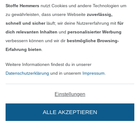
Stoffe Hemmers
nutzt Cookies und andere Technologien um
Bezahlen mit
zu gewährleisten, dass unsere Webseite
zuverlässig,
schnell und sicher
läuft; wir deine Nutzererfahrung mit
für
dich relevanten Inhalten
und
personalisierter Werbung
verbessern können und wir dir
bestmögliche Browsing-
Erfahrung bieten
.
Unsere Versandpartner
Weitere Informationen findest du in unserer
Datenschutzerklärung
und in unserem
Impressum
.
Einstellungen
In den deutschen Shop wechseln (aktuell gewählt
ALLE AKZEPTIEREN
In deinen Warenkorb
Impressum
AGB