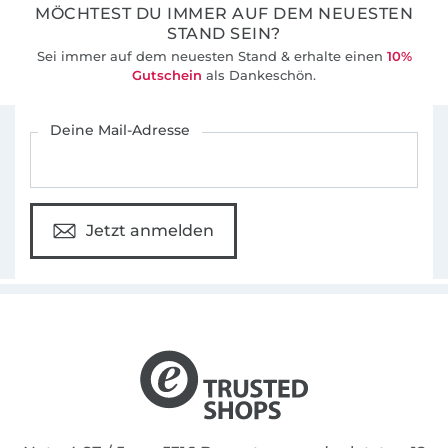
MÖCHTEST DU IMMER AUF DEM NEUESTEN
schwierigen Stellen mit Video-Näh-
STAND SEIN?
Sequenzen ausgestattet, damit Du jeden
Sei immer auf dem neuesten Stand & erhalte einen
10%
Schritt problemlos nachvollziehen kannst.
Gutschein
als Dankeschön.
Für den Stoffe Hemmers Newsletter anmelden
Wir wünschen Dir viel Freude beim Nähen
Deine Mail-Adresse
und stehen Dir gerne bei Fragen zur Seite.
Herzliche Grüße, Deine TOSCAminnis
Jetzt anmelden