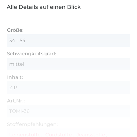
geht aber auch ohne)
Alle Details auf einen Blick
Formband zum Stabilisieren der Kanten
Einlage für Belege
Größe:
Stoffverbrauch siehe Artikelbilder
34 - 54
Größentabelle siehe Artikelbilder
Schwierigkeitsgrad:
mittel
Inhalt:
ZIP
Art.Nr.:
TOMI-36
Stoffempfehlungen:
Leinenstoffe
Cordstoffe
Jeansstoffe