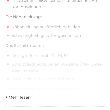
Praktischer Reißverschluss für einfaches An-
und Ausziehen
Die Nähanleitung:
Nähanleitung ausführlich bebildert
Schwierigkeitsgrad: fortgeschritten
Das Schnittmuster:
Mehrgrößenschnitt Gr. 34-54
Schnitt liegt auf Ebenen (A4-Datei / A0- Datei /
Beamer-Datei)
Schnitt ist inklusive Nahtzugabe
Stoffempfehlung/Materialangaben:
Webware, z.B. Leinen, festere Baumwollstoffe,
Cord (perfekt sind Stoffe mit Elasthananteil, es