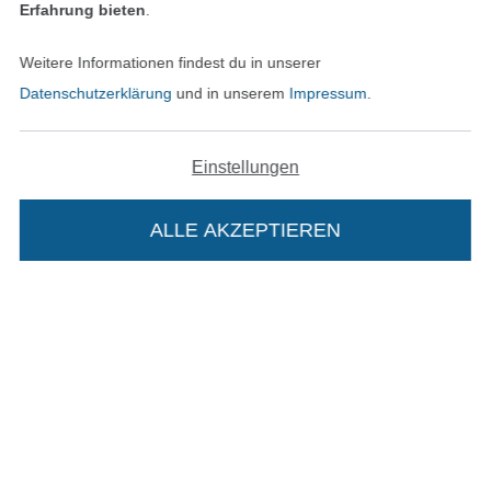
Unsere Versandpartner
Erfahrung bieten
.
Weitere Informationen findest du in unserer
Datenschutzerklärung
und in unserem
Impressum
.
In den deutschen Shop wechseln (aktuell gewählt
Einstellungen
Impressum
ALLE AKZEPTIEREN
In deinen Warenkorb
AGB
Datenschutz
Widerrufsrecht
Kontakt
Bestellung widerrufen