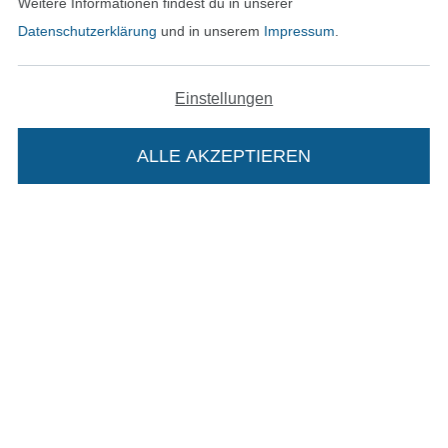
Weitere Informationen findest du in unserer
Datenschutzerklärung
und in unserem
Impressum
.
AGB
Datenschutz
Einstellungen
Widerrufsrecht
ALLE AKZEPTIEREN
In deinen Warenkorb
Kontakt
Bestellung widerrufen
Finde mehr Inspiration