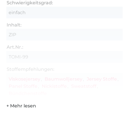
Schwierigkeitsgrad:
einfach
Inhalt:
ZIP
Art.Nr.:
TOMI-99
Stoffempfehlungen:
Viskosejersey
Baumwolljersey
Jersey Stoffe
Panel Stoffe
Nickistoffe
Sweatstoff
Bündchenstoffe