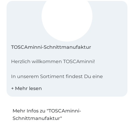
TOSCAminni-Schnittmanufaktur
Herzlich willkommen TOSCAminni!
In unserem Sortiment findest Du eine
vielfältige Auswahl an Schnittmustern, die
viele Stilrichtungen abdecken – von
extravagant über sportlich schlicht bis hin zu
romantisch.
Mehr Infos zu "TOSCAminni-
Schnittmanufaktur"
Egal, ob Du ein Nähanfänger,
Fortgeschrittener oder auf der Suche nach