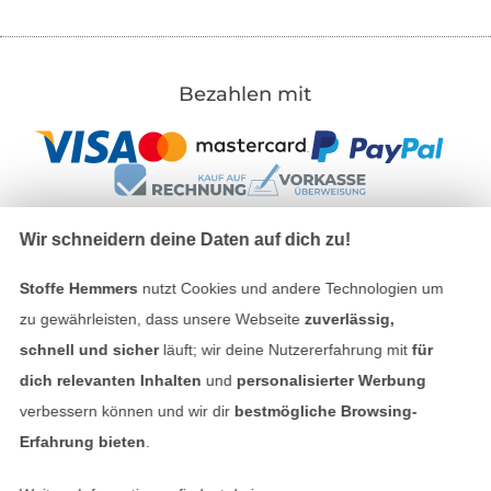
Bezahlen mit
Wir schneidern deine Daten auf dich zu!
Unsere Versandpartner
Stoffe Hemmers
nutzt Cookies und andere Technologien um
zu gewährleisten, dass unsere Webseite
zuverlässig,
schnell und sicher
läuft; wir deine Nutzererfahrung mit
für
dich relevanten Inhalten
und
personalisierter Werbung
verbessern können und wir dir
bestmögliche Browsing-
In den deutschen Shop wechseln (aktuell gewählt
Erfahrung bieten
.
Impressum