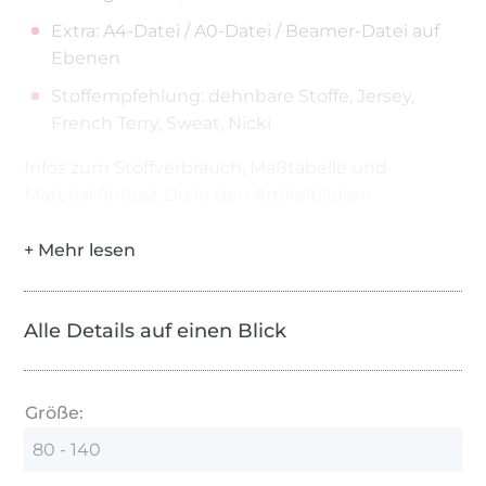
Extra: A4-Datei / A0-Datei / Beamer-Datei auf
Ebenen
Stoffempfehlung: dehnbare Stoffe, Jersey,
French Terry, Sweat, Nicki
Infos zum Stoffverbrauch, Maßtabelle und
Material findest Du in den Artikelbildern.
Alle Details auf einen Blick
Größe:
80 - 140