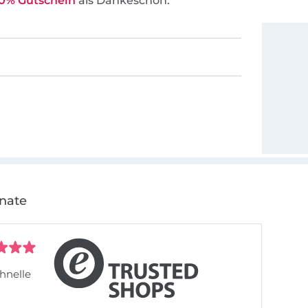
0% Gutschein
als Dankeschön.
onate
hnelle