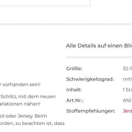
Alle Details auf einen Bl
Größe:
32-
Schwierigkeitsgrad:
mit
r vorhanden sein!
Inhalt:
1 S
t Schlitz, mit dem neuen
Art.Nr.:
ANI
ariationen nähen!
Stoffempfehlungen:
Jer
eil oder Jersey. Beim
rden, zu beachten ist, dass