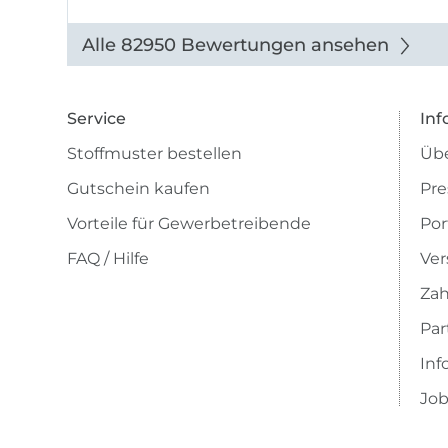
entsprechen der Beschreibung u
getopp
Abbildung u sieht toll aus. Die
Alle 82950 Bewertungen ansehen
Lieferung erfolgte zügig u auch
das Pre ...
Service
Inf
Stoffmuster bestellen
Übe
Gutschein kaufen
Pre
Vorteile für Gewerbetreibende
Por
FAQ / Hilfe
Ver
Zah
Pa
Inf
Job