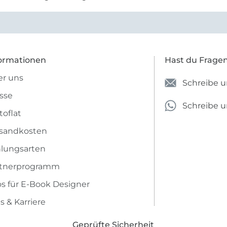
t werden können.
ormationen
Hast du Frage
r uns
Schreibe u
sse
Schreibe 
toflat
sandkosten
lungsarten
rtnerprogramm
os für E-Book Designer
s & Karriere
Geprüfte Sicherheit