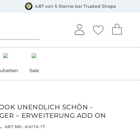
orkasse
4.87 von 5 Sterne bei Trusted Shops
In deinem Konto anmelden o
Du hast keine Artike
Du hast kein
Anmelden
Deine Favorite
Dein W
uheiten
Sale
OOK UNENDLICH SCHÖN -
GER – ERWEITERUNG ADD ON
ART.NR.:
ANITA-17