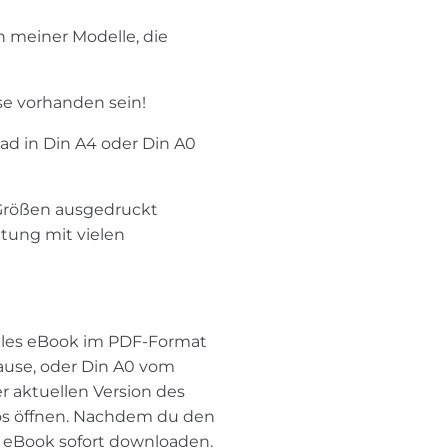
en meiner Modelle, die
se vorhanden sein!
oad in Din A4 oder Din A0
n Größen ausgedruckt
itung mit vielen
itales eBook im PDF-Format
ause, oder Din A0 vom
er aktuellen Version des
os öffnen. Nachdem du den
s eBook sofort downloaden.