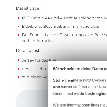
Das ist dabei:
PDF Datein A4 und A0 mit ausblendbaren G
Bebilderte Beschreibung mit Tragefotos
Der Schnitt ist eine Erweiterung zum Basis
vorhanden sein
Du brauchst:
Jersey für das Kleid
etwas leichte Einlage für den Kragen
Wir schneidern deine Daten au
evtl. einen Verschluß für den Kragen
Stoffe Hemmers
nutzt Cookies
und sicher
läuft; wir deine Nut
können und wir dir
bestmöglich
Weitere Informationen findest d