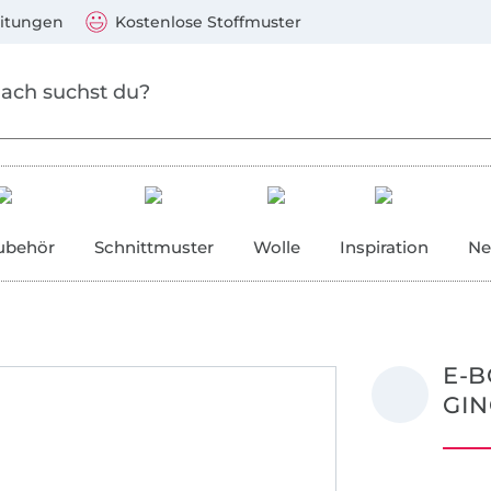
Zum Hauptinhalt springen
Weiter zur Suche
)
Visa, Mastercard, PayPal, Giropay, Kauf auf Rechnung, V
eitungen
Kostenlose Stoffmuster
ubehör
Schnittmuster
Wolle
Inspiration
Ne
E-B
GIN