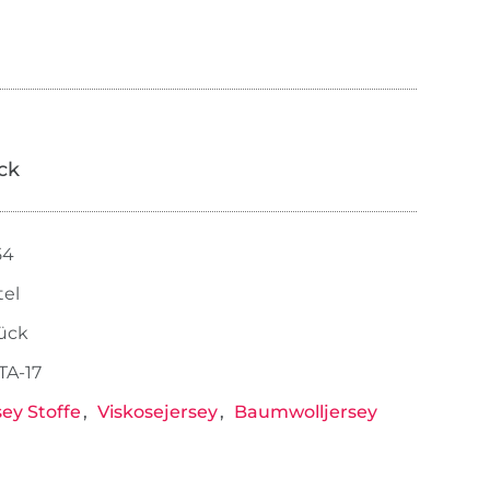
ick
54
tel
tück
TA-17
sey Stoffe
Viskosejersey
Baumwolljersey