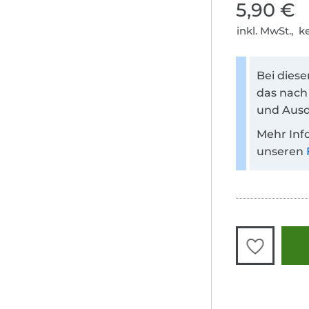
5,90 €
inkl. MwSt., 
Bei dies
das nach
und Ausd
Mehr Inf
unseren