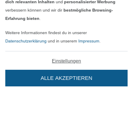
dich relevanten Inhalten
und
personalisierter Werbung
verbessern können und wir dir
bestmögliche Browsing-
Unsere Versandpartner
Erfahrung bieten
.
Weitere Informationen findest du in unserer
Datenschutzerklärung
und in unserem
Impressum
.
In den deutschen Shop wechseln (aktuell gewählt
Einstellungen
Impressum
ALLE AKZEPTIEREN
In deinen Warenkorb
AGB
Datenschutz
Widerrufsrecht
Kontakt