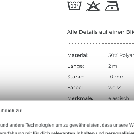
Alle Details auf einen Bl
Material:
50% Polya
Länge:
2 m
Stärke:
10 mm
Farbe:
weiss
Merkmale:
elastisch
Art.Nr.:
025491
f dich zu!
Hersteller-Kontaktdaten
 und andere Technologien um zu gewährleisten, dass unsere 
zererfahrung mit
für dich relevanten Inhalten
und
personalisi