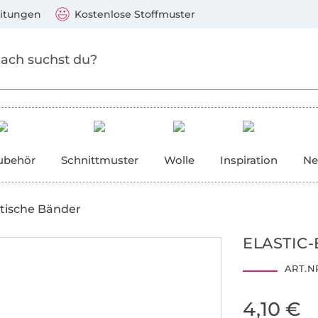
Zum Hauptinhalt springen
Weiter zur Suche
)
Visa, Mastercard, PayPal, Giropay, Kauf auf Rechnung, V
eitungen
Kostenlose Stoffmuster
ubehör
Schnittmuster
Wolle
Inspiration
Ne
stische Bänder
ELASTIC-
ART.NR
4,10 €