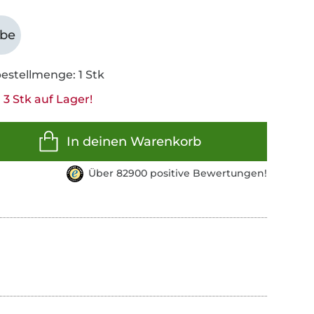
abe
estellmenge: 1 Stk
3 Stk auf Lager!
In deinen Warenkorb
Über 82900 positive Bewertungen!