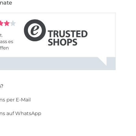
onate
t.
ass es
offen
gestreift
rt, dass
n?
ns per E-Mail
uns auf WhatsApp