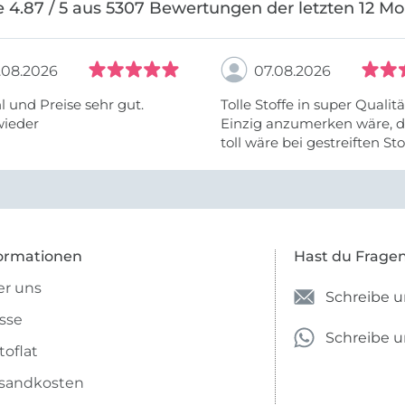
 4.87 / 5 aus 5307 Bewertungen der letzten 12 M
.08.2026
07.08.2026
 und Preise sehr gut.
Tolle Stoffe in super Qualitä
wieder
Einzig anzumerken wäre, d
toll wäre bei gestreiften St
vielleicht längs- oder- quer
anzugeben. Mir ist es passie
ich nicht genug über die ...
ormationen
Hast du Frage
r uns
Schreibe u
sse
Schreibe 
toflat
sandkosten