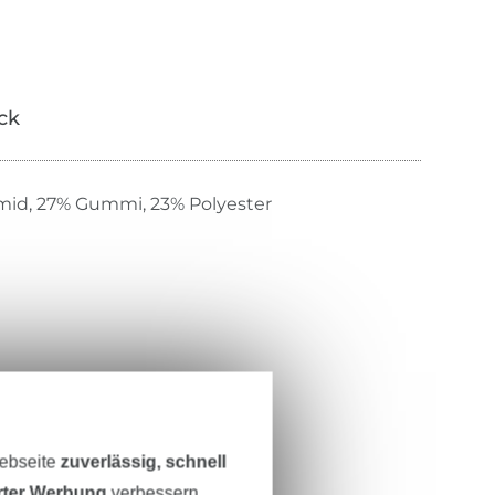
ick
mid, 27% Gummi, 23% Polyester
Webseite
zuverlässig, schnell
erter Werbung
verbessern