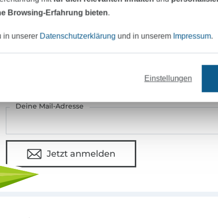
e Browsing-Erfahrung bieten
.
eter Stoff versandfertig
Über 80000 zufriedene Kunden
u in unserer
Datenschutzerklärung
und in unserem
Impressum
.
MÖCHTEST DU IMMER AUF DEM NEU
Einstellungen
Sei immer auf dem neuesten Stand & erhalte einen
1
Deine Mail-Adresse
Jetzt anmelden