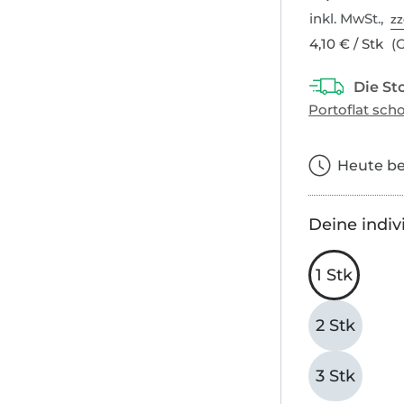
inkl. MwSt.,
zz
4,10 € / Stk
(G
Heute bes
Deine indiv
1 Stk
2 Stk
3 Stk