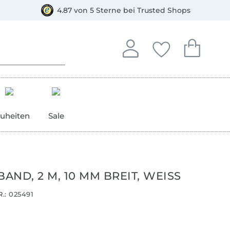
orkasse
4.87 von 5 Sterne bei Trusted Shops
In deinem Konto anmelden o
Du hast keine Artike
Du hast kein
Anmelden
Deine Favorite
Dein W
uheiten
Sale
BAND, 2 M, 10 MM BREIT, WEISS
.:
025491