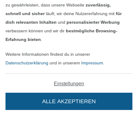
zu gewährleisten, dass unsere Webseite
zuverlässig,
schnell und sicher
läuft; wir deine Nutzererfahrung mit
für
dich relevanten Inhalten
und
personalisierter Werbung
verbessern können und wir dir
bestmögliche Browsing-
Erfahrung bieten
.
Weitere Informationen findest du in unserer
In den niederländischen Sh
In den französisch
Nederlands
Français
Datenschutzerklärung
und in unserem
Impressum
.
(France)
Deutsch
Einstellungen
Alle Preise inkl. der gesetzl. MwSt.
Die durchgestrichenen Preise entsprechen dem
bisherigen Preis bei Stoffe Hemmers.
ALLE AKZEPTIEREN