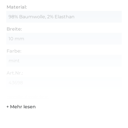
Material:
98% Baumwolle, 2% Elasthan
Breite:
10 mm
Farbe:
mint
Art.Nr.:
43698
Hersteller-Kontaktdaten
Über 1.8 Millionen Meter Stoff versandfertig