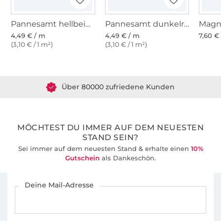
Pannesamt hellbeige
Pannesamt dunkelrosa
Magn
4,49 € / m
4,49 € / m
7,60 € 
(3,10 € / 1 m²)
(3,10 € / 1 m²)
Über 1.8 Millionen Meter Stoff versandfertig
Über 80000 zufriedene Kunden
36 Jahre Erfahrung
MÖCHTEST DU IMMER AUF DEM NEUESTEN
STAND SEIN?
Sei immer auf dem neuesten Stand & erhalte einen
10%
Gutschein
als Dankeschön.
Für den Stoffe Hemmers Newsletter anmelden
Deine Mail-Adresse