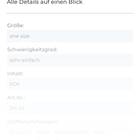
Alle Details auf einen Blick
Größe:
one size
Schwierigkeitsgrad:
sehr einfach
Inhalt:
PDF
Art.Nr.:
JM-34
Stoffempfehlungen:
Musselin
Samt
Viskosestoffe
Voile