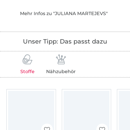
Ganz egal, ob mit oder ohne DIY-Erfahrung!
Mithilfe unserer Video-Anleitung können sich
Mehr Infos zu "JULIANA MARTEJEVS"
Modeliebhabende ihr neues Lieblingsstück
schaffen – unkompliziert und Schritt für
Schritt.
Unser Tipp: Das passt dazu
Besucht uns auch gern auch auf unserer
Website, oder auf unserem Instagram
Account!
Stoffe
Nähzubehör
Wir freuen uns auf euch, Euer JULIANA
MARTEJEVS Team