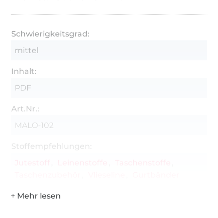
Schwierigkeitsgrad:
mittel
Inhalt:
PDF
Art.Nr.:
MALO-102
Stoffempfehlungen:
Jutestoff
Leinenstoffe
Taschenstoffe
Taschenzubehör
Vlieseline
Gurtbänder