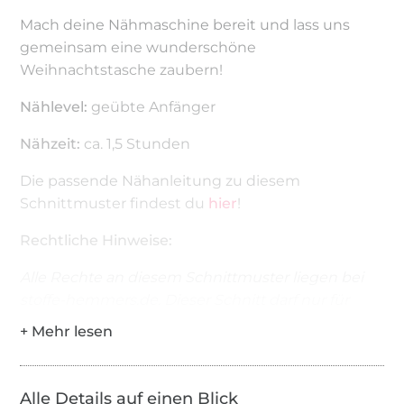
Mach deine Nähmaschine bereit und lass uns
gemeinsam eine wunderschöne
Weihnachtstasche zaubern!
Nählevel:
geübte Anfänger
Nähzeit:
ca. 1,5 Stunden
Die passende Nähanleitung zu diesem
Schnittmuster findest du
hier
!
Rechtliche Hinweise:
Alle Rechte an diesem Schnittmuster liegen bei
stoffe-hemmers.de. Dieser Schnitt darf nur für
private Zwecke verwendet werden. Die
Weitergabe oder der Verkauf, Tausch, Kopie,
Abdruck oder Veröffentlichung sind untersagt.
Alle Details auf einen Blick