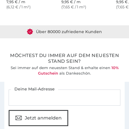
7,95 € / m
9,95 € / m
9,95 €
(6,12 € / 1 m²)
(7,65 € / 1 m²)
(7,65 €
Über 1.8 Millionen Meter Stoff versandfertig
Über 80000 zufriedene Kunden
36 Jahre Erfahrung
MÖCHTEST DU IMMER AUF DEM NEUESTEN
STAND SEIN?
Sei immer auf dem neuesten Stand & erhalte einen
10%
Gutschein
als Dankeschön.
Für den Stoffe Hemmers Newsletter anmelden
Deine Mail-Adresse
Jetzt anmelden