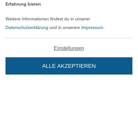
Erfahrung bieten
.
Weitere Informationen findest du in unserer
In den deutschen Shop wechseln (aktuell gewählt
Datenschutzerklärung
und in unserem
Impressum
.
Impressum
Einstellungen
AGB
Datenschutz
ALLE AKZEPTIEREN
In deinen Warenkorb
Widerrufsrecht
Kontakt
Bestellung widerrufen