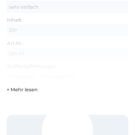
1,0 – 2,5 cm oder Schlüssel- bzw. Schnappring
sehr einfach
klein
1x Hohlniete
Inhalt:
Ahle, Lochzange, Trickmarker, Schere,
ZIP
Nähmaschine
Art.Nr.:
Liebste Grüße Michi von oh meéla
OH-47
Level: leicht
Stoffempfehlungen:
Alle Rechte an diesem Schnittmuster liegen bei
Kunstleder
Taschenstoffe
Michaela Schäfer*oh meéla. Für etwaige Fehler in
der Anleitung wird keine Haftung übernommen.
Dieser Schnitt darf für private Zwecke
uneingeschränkt verwendet werden. Die
gewerbliche Nutzung ist untersagt. Das Kopieren
und die Weitergabe dieses eBooks nebst
Tutorials, Add-Ons sowie des Schnittmusters sind
nicht gestattet. Und jetzt wünschen wir dir viel