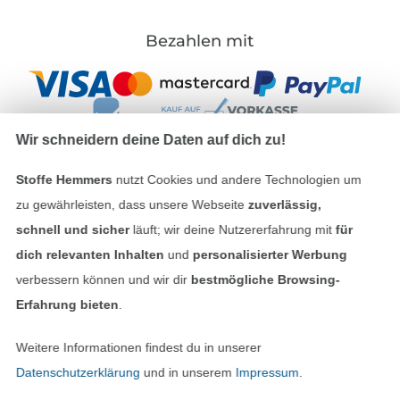
Bezahlen mit
Wir schneidern deine Daten auf dich zu!
Stoffe Hemmers
nutzt Cookies und andere Technologien um
Unsere Versandpartner
zu gewährleisten, dass unsere Webseite
zuverlässig,
schnell und sicher
läuft; wir deine Nutzererfahrung mit
für
dich relevanten Inhalten
und
personalisierter Werbung
verbessern können und wir dir
bestmögliche Browsing-
Erfahrung bieten
.
In den deutschen Shop wechseln (aktuell gewählt
Weitere Informationen findest du in unserer
Impressum
Datenschutzerklärung
und in unserem
Impressum
.
AGB