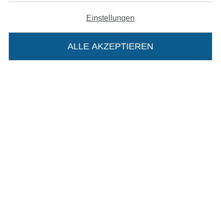
Einstellungen
Datenschutz
ALLE AKZEPTIEREN
Widerrufsrecht
In deinen Warenkorb
Kontakt
Bestellung widerrufen
Finde mehr Inspiration