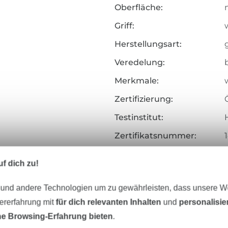
Oberfläche:
Griff:
Herstellungsart:
Veredelung:
Merkmale:
Zertifizierung:
Testinstitut:
Zertifikatsnummer:
Art.Nr.:
f dich zu!
Hersteller-Kontaktdaten
 und andere Technologien um zu gewährleisten, dass unsere 
zererfahrung mit
für dich relevanten Inhalten
und
personalisi
e Browsing-Erfahrung bieten
.