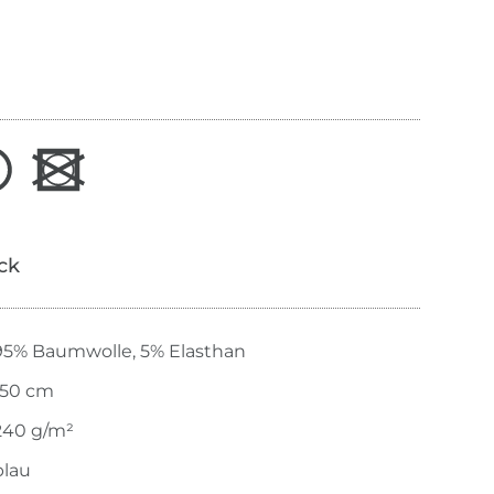
ick
95% Baumwolle, 5% Elasthan
150 cm
240 g/m²
blau