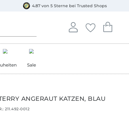
orkasse
4.87 von 5 Sterne bei Trusted Shops
In deinem Konto anmelden o
Du hast keine Artike
Du hast kein
Anmelden
Deine Favorite
Dein W
uheiten
Sale
TERRY ANGERAUT KATZEN, BLAU
.:
211.492-0012