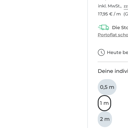
inkl. MwSt.,
zz
17,95 € / m
(G
Heute bes
Deine indiv
0,5 m
1 m
2 m