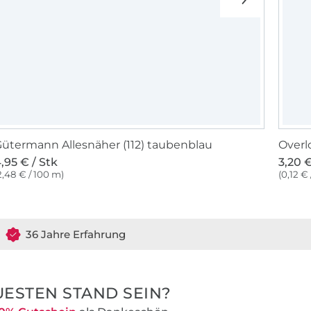
ütermann Allesnäher (112) taubenblau
Overl
,95 € / Stk
3,20 €
2,48 € / 100 m)
(0,12 €
36 Jahre Erfahrung
ESTEN STAND SEIN?