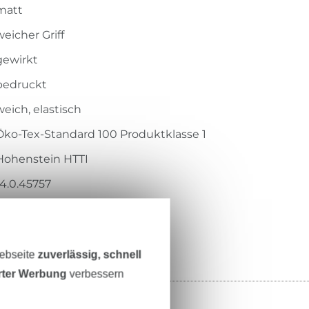
matt
weicher Griff
gewirkt
bedruckt
weich, elastisch
Öko-Tex-Standard 100 Produktklasse 1
Hohenstein HTTI
14.0.45757
211.492-0012
Webseite
zuverlässig, schnell
erter Werbung
verbessern