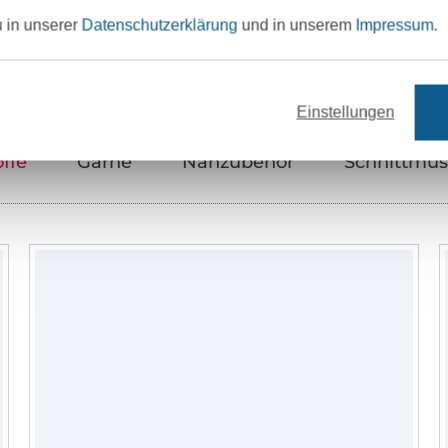
Unser Tipp: Das passt dazu
u in unserer
Datenschutzerklärung
und in unserem
Impressum
.
Einstellungen
offe
Garne
Nähzubehör
Schnittmus