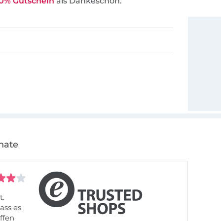
0% Gutschein
als Dankeschön.
nate
t.
ass es
offen