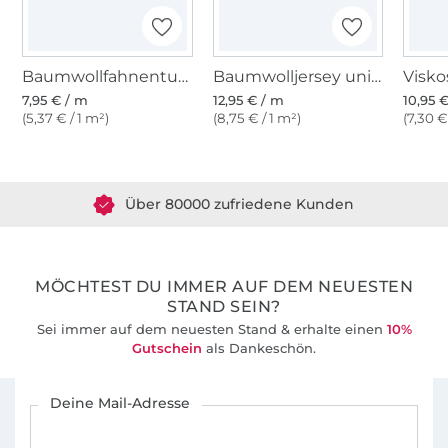
Baumwollfahnentuch, schwarz
Baumwolljersey uni, schwarz
7,95 € / m
12,95 € / m
10,95 
(5,37 € / 1 m²)
(8,75 € / 1 m²)
(7,30 €
Über 1.8 Millionen Meter Stoff versandfertig
Über 80000 zufriedene Kunden
36 Jahre Erfahrung
MÖCHTEST DU IMMER AUF DEM NEUESTEN
STAND SEIN?
Sei immer auf dem neuesten Stand & erhalte einen
10%
Gutschein
als Dankeschön.
Für den Stoffe Hemmers Newsletter anmelden
Deine Mail-Adresse