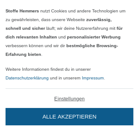
Stoffe Hemmers
nutzt Cookies und andere Technologien um
zu gewährleisten, dass unsere Webseite
zuverlässig,
schnell und sicher
läuft; wir deine Nutzererfahrung mit
für
dich relevanten Inhalten
und
personalisierter Werbung
verbessern können und wir dir
bestmögliche Browsing-
Erfahrung bieten
.
Weitere Informationen findest du in unserer
In den niederländischen Sh
In den französisch
Nederlands
Français
Datenschutzerklärung
und in unserem
Impressum
.
(France)
Deutsch
Einstellungen
Alle Preise inkl. der gesetzl. MwSt.
Die durchgestrichenen Preise entsprechen dem
bisherigen Preis bei Stoffe Hemmers.
ALLE AKZEPTIEREN