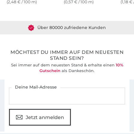
(2,48 € / 100 m)
(0,57 € / 100 m)
(1,18 €
Über 1.8 Millionen Meter Stoff versandfertig
Über 80000 zufriedene Kunden
36 Jahre Erfahrung
MÖCHTEST DU IMMER AUF DEM NEUESTEN
STAND SEIN?
Sei immer auf dem neuesten Stand & erhalte einen
10%
Gutschein
als Dankeschön.
Für den Stoffe Hemmers Newsletter anmelden
Deine Mail-Adresse
Jetzt anmelden