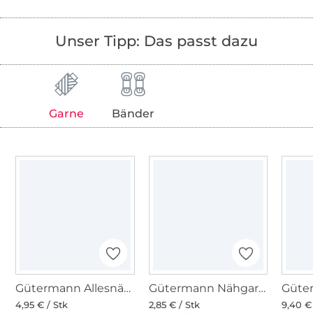
Unser Tipp: Das passt dazu
Garne
Bänder
Gütermann Allesnäher (800) weiss
Gütermann Nähgarn Toldi, 500 m, weiss
4,95 € / Stk
2,85 € / Stk
9,40 €