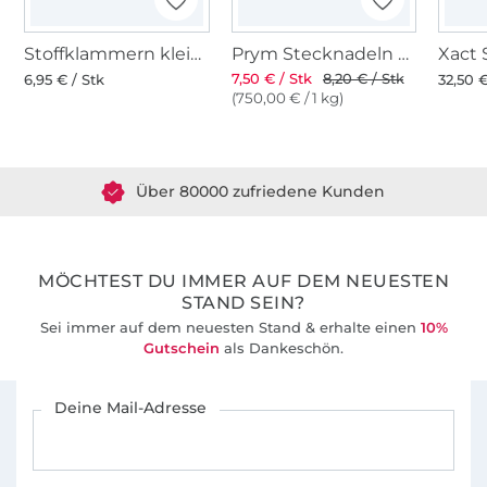
Stoffklammern klein 20 Stk., bunt
Prym Stecknadeln mit Griff
7,50 € / Stk
8,20 € / Stk
6,95 € / Stk
32,50 €
(750,00 € / 1 kg)
Über 1.8 Millionen Meter Stoff versandfertig
Über 80000 zufriedene Kunden
36 Jahre Erfahrung
MÖCHTEST DU IMMER AUF DEM NEUESTEN
STAND SEIN?
Sei immer auf dem neuesten Stand & erhalte einen
10%
Gutschein
als Dankeschön.
Für den Stoffe Hemmers Newsletter anmelden
Deine Mail-Adresse