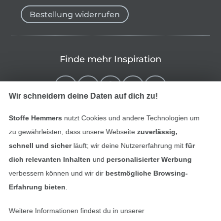
Bestellung widerrufen
Finde mehr Inspiration
Wir schneidern deine Daten auf dich zu!
Stoffe Hemmers
nutzt Cookies und andere Technologien um
zu gewährleisten, dass unsere Webseite
zuverlässig,
schnell und sicher
läuft; wir deine Nutzererfahrung mit
für
dich relevanten Inhalten
und
personalisierter Werbung
verbessern können und wir dir
bestmögliche Browsing-
In den niederländischen Sh
In den französisch
Nederlands
Français
Erfahrung bieten
.
(France)
Weitere Informationen findest du in unserer
Deutsch