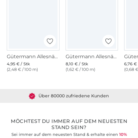
Gütermann Allesnäher (800) weiss
Gütermann Allesnäher 500 m (800) weiss
4,95 € / Stk
8,10 € / Stk
6,76 € 
(2,48 € / 100 m)
(1,62 € / 100 m)
(0,68 €
Über 1.8 Millionen Meter Stoff versandfertig
Über 80000 zufriedene Kunden
36 Jahre Erfahrung
MÖCHTEST DU IMMER AUF DEM NEUESTEN
STAND SEIN?
Sei immer auf dem neuesten Stand & erhalte einen
10%