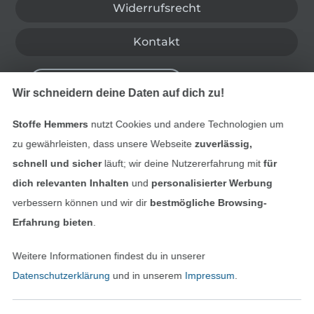
Widerrufsrecht
Kontakt
Bestellung widerrufen
Wir schneidern deine Daten auf dich zu!
Stoffe Hemmers
nutzt Cookies und andere Technologien um
Finde mehr Inspiration
zu gewährleisten, dass unsere Webseite
zuverlässig,
schnell und sicher
läuft; wir deine Nutzererfahrung mit
für
dich relevanten Inhalten
und
personalisierter Werbung
verbessern können und wir dir
bestmögliche Browsing-
Erfahrung bieten
.
Weitere Informationen findest du in unserer
Datenschutzerklärung
und in unserem
Impressum
.