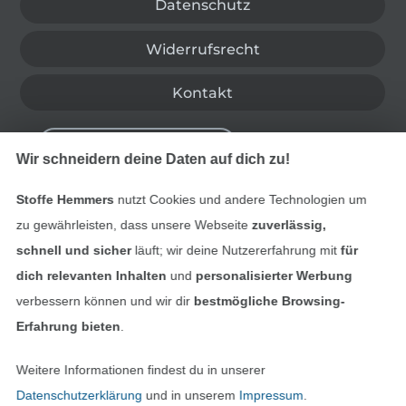
Datenschutz
Widerrufsrecht
Kontakt
Bestellung widerrufen
Wir schneidern deine Daten auf dich zu!
Stoffe Hemmers
nutzt Cookies und andere Technologien um
Finde mehr Inspiration
zu gewährleisten, dass unsere Webseite
zuverlässig,
schnell und sicher
läuft; wir deine Nutzererfahrung mit
für
dich relevanten Inhalten
und
personalisierter Werbung
verbessern können und wir dir
bestmögliche Browsing-
Erfahrung bieten
.
Weitere Informationen findest du in unserer
Datenschutzerklärung
und in unserem
Impressum
.