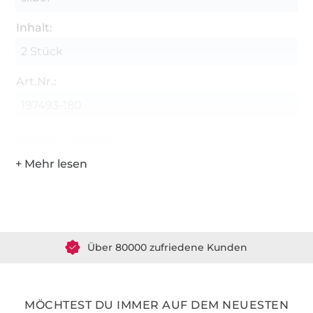
Inhalt:
2 Stück
Art.Nr.:
197493-180
Hersteller-Kontaktdaten
Über 1.8 Millionen Meter Stoff versandfertig
Über 80000 zufriedene Kunden
36 Jahre Erfahrung
MÖCHTEST DU IMMER AUF DEM NEUESTEN