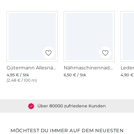
Gütermann Allesnäher (309) dunkelblau
Nähmaschinennadeln 130/705, Leder 80-100
4,95 € / Stk
6,50 € / Stk
4,90 €
(2,48 € / 100 m)
Über 1.8 Millionen Meter Stoff versandfertig
Über 80000 zufriedene Kunden
36 Jahre Erfahrung
MÖCHTEST DU IMMER AUF DEM NEUESTEN