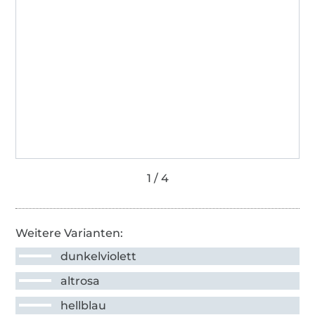
Weitere Varianten:
dunkelviolett
altrosa
hellblau