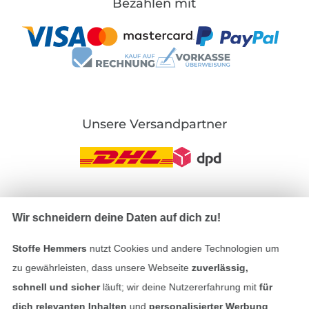
Bezahlen mit
Unsere Versandpartner
In den deutschen Shop wechseln (aktuell gewählt
Wir schneidern deine Daten auf dich zu!
Impressum
Stoffe Hemmers
nutzt Cookies und andere Technologien um
zu gewährleisten, dass unsere Webseite
zuverlässig,
AGB
schnell und sicher
läuft; wir deine Nutzererfahrung mit
für
dich relevanten Inhalten
und
personalisierter Werbung