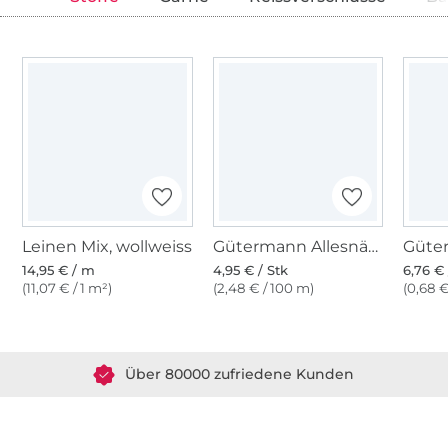
Leinen Mix, wollweiss
Gütermann Allesnäher (800) weiss
14,95 € / m
4,95 € / Stk
6,76 € 
(11,07 € / 1 m²)
(2,48 € / 100 m)
(0,68 €
Über 1.8 Millionen Meter Stoff versandfertig
Über 80000 zufriedene Kunden
36 Jahre Erfahrung