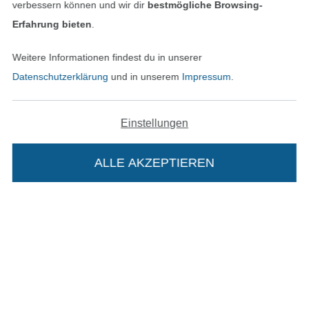
verbessern können und wir dir
bestmögliche Browsing-
Erfahrung bieten
.
Bezahlen mit
Weitere Informationen findest du in unserer
Datenschutzerklärung
und in unserem
Impressum
.
Einstellungen
Unsere Versandpartner
ALLE AKZEPTIEREN
In den deutschen Shop wechseln (aktuell gewählt
Die Stoffe Hemmers Portoflat:
Impressum
Beschreibung: