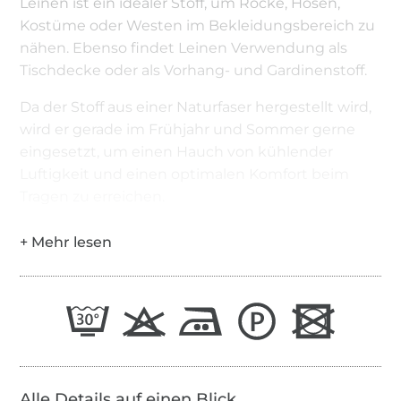
Leinen ist ein idealer Stoff, um Röcke, Hosen,
Kostüme oder Westen im Bekleidungsbereich zu
nähen. Ebenso findet Leinen Verwendung als
Tischdecke oder als Vorhang- und Gardinenstoff.
Da der Stoff aus einer Naturfaser hergestellt wird,
wird er gerade im Frühjahr und Sommer gerne
eingesetzt, um einen Hauch von kühlender
Luftigkeit und einen optimalen Komfort beim
Tragen zu erreichen.
Alle Details auf einen Blick