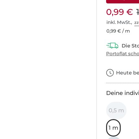
0,99 €
inkl. MwSt.,
zz
0,99 € / m
Heute bes
Deine indiv
0,5 m
1 m