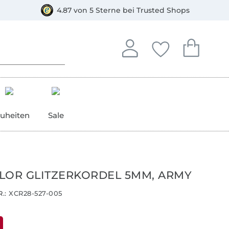
orkasse
4.87 von 5 Sterne bei Trusted Shops
In deinem Konto anmelden o
Du hast keine Artike
Du hast kein
Anmelden
Deine Favorite
Dein W
uheiten
Sale
LOR GLITZERKORDEL 5MM, ARMY
.:
XCR28-527-005