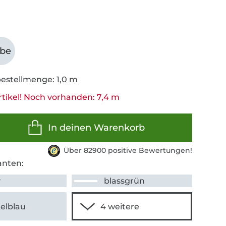
abe
estellmenge: 1,0 m
rtikel! Noch vorhanden: 7,4 m
In deinen Warenkorb
Über 82900 positive Bewertungen!
anten:
y
blassgrün
elblau