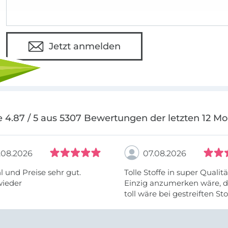
Jetzt anmelden
 4.87 / 5 aus 5307 Bewertungen der letzten 12 M
.08.2026
07.08.2026
 und Preise sehr gut.
Tolle Stoffe in super Qualitä
wieder
Einzig anzumerken wäre, d
toll wäre bei gestreiften St
vielleicht längs- oder- quer
anzugeben. Mir ist es passie
ich nicht genug über die ...