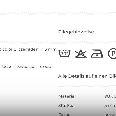
Pflegehinweise
icolor Glitzerfaden in 5 mm
, Jacken, Sweatpants oder
Alle Details auf einen Bl
Material:
98% B
Stärke:
5 m
Farbe:
army