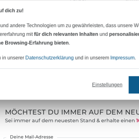
Oberfläche:
glitz
f dich zu!
Griff:
weich
 und andere Technologien um zu gewährleisten, dass unsere 
Merkmale:
weic
zererfahrung mit
für dich relevanten Inhalten
und
personalisi
e Browsing-Erfahrung bieten
.
Art.Nr.:
XCR2
Hersteller-Kontaktdaten
u in unserer
Datenschutzerklärung
und in unserem
Impressum
.
Einstellungen
eter Stoff versandfertig
Über 80000 zufriedene Kunden
MÖCHTEST DU IMMER AUF DEM NEU
Sei immer auf dem neuesten Stand & erhalte einen
1
Deine Mail-Adresse