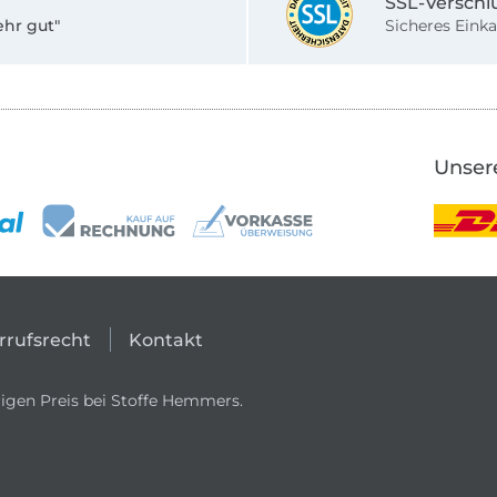
SSL-Verschl
ehr gut"
Sicheres Einka
Unser
rrufsrecht
Kontakt
igen Preis bei Stoffe Hemmers.