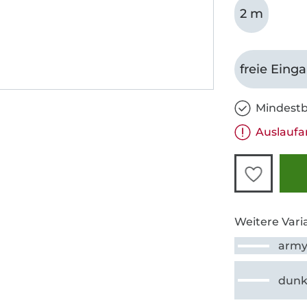
2 m
freie Eing
Mindestb
Auslaufa
Weitere Vari
arm
dunk