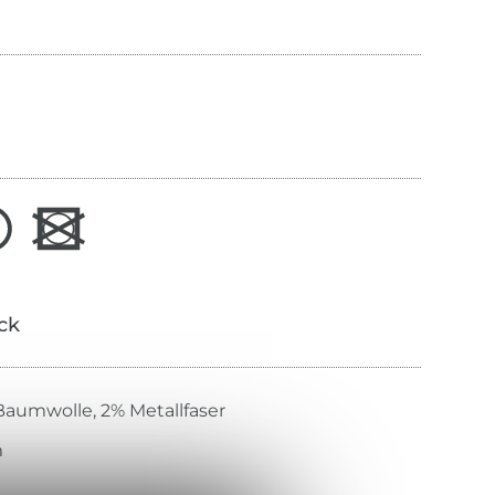
ick
aumwolle, 2% Metallfaser
m