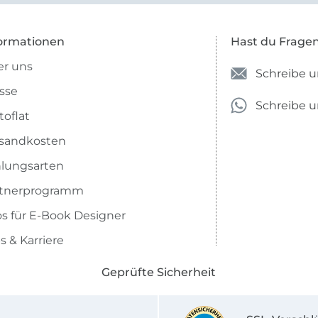
ormationen
Hast du Frage
r uns
Schreibe u
sse
Schreibe 
toflat
sandkosten
lungsarten
rtnerprogramm
os für E-Book Designer
s & Karriere
Geprüfte Sicherheit