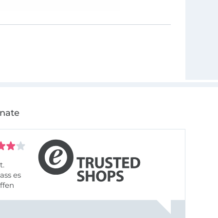
onate
t.
ass es
offen
gestreift
rt, dass