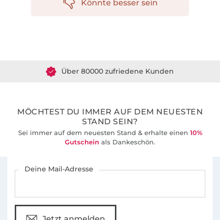
Könnte besser sein
Über 1.8 Millionen Meter Stoff versandfertig
Über 80000 zufriedene Kunden
36 Jahre Erfahrung
MÖCHTEST DU IMMER AUF DEM NEUESTEN
STAND SEIN?
Sei immer auf dem neuesten Stand & erhalte einen
10%
Gutschein
als Dankeschön.
Für den Stoffe Hemmers Newsletter anmelden
Deine Mail-Adresse
Jetzt anmelden