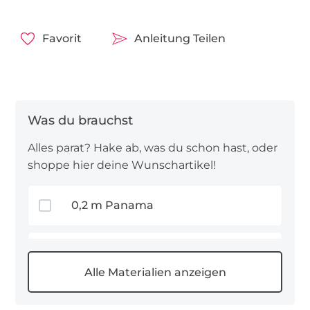
Dekostoffe
oder
einen
Canvas Stoff
,
Favorit
Anleitung Teilen
alles jeweils mit einem weihnachtlichen Motiv.
Für ein bezauberndes Weihnachten unter’m 🎄
Alles parat? Hake ab, was du schon hast, oder
shoppe hier deine Wunschartikel!
0,2 m Panama
0,2 m Vorhangstoffe
1 m Satinband