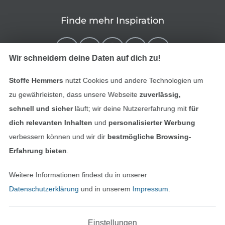
Finde mehr Inspiration
Wir schneidern deine Daten auf dich zu!
Stoffe Hemmers
nutzt Cookies und andere Technologien um
zu gewährleisten, dass unsere Webseite
zuverlässig,
schnell und sicher
läuft; wir deine Nutzererfahrung mit
für
dich relevanten Inhalten
und
personalisierter Werbung
verbessern können und wir dir
bestmögliche Browsing-
In den niederländischen Sh
In den französisch
Nederlands
Français
Erfahrung bieten
.
(France)
Weitere Informationen findest du in unserer
Deutsch
Datenschutzerklärung
und in unserem
Impressum
.
Alle Preise inkl. der gesetzl. MwSt.
Die durchgestrichenen Preise entsprechen dem
bisherigen Preis bei Stoffe Hemmers.
Einstellungen