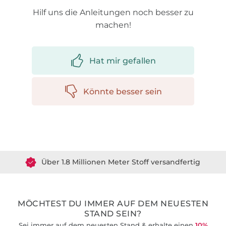
Hilf uns die Anleitungen noch besser zu
machen!
Hat mir gefallen
Könnte besser sein
Über 1.8 Millionen Meter Stoff versandfertig
Über 80000 zufriedene Kunden
MÖCHTEST DU IMMER AUF DEM NEUESTEN
36 Jahre Erfahrung
STAND SEIN?
Sei immer auf dem neuesten Stand & erhalte einen
10%