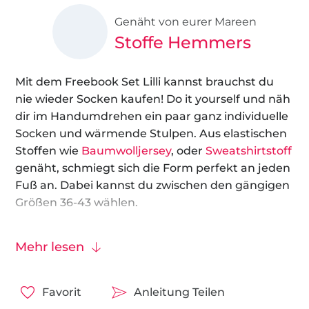
Genäht von eurer Mareen
Stoffe Hemmers
Mit dem Freebook Set Lilli kannst brauchst du
nie wieder Socken kaufen! Do it yourself und näh
dir im Handumdrehen ein paar ganz individuelle
Socken und wärmende Stulpen. Aus elastischen
Stoffen wie
Baumwolljersey
, oder
Sweatshirtstoff
genäht, schmiegt sich die Form perfekt an jeden
Fuß an. Dabei kannst du zwischen den gängigen
Größen 36-43 wählen.
Dieses Freebook ist auch ideal für Nähanfänger
Mehr lesen
geeignet, denn die Anleitung ist einfach und man
benötigt nur wenig Nähte. Ob als Geschenk oder
für den Eigengebrauch – Hauptsache selbst
Favorit
Anleitung Teilen
gemacht!