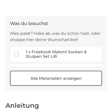
Viel Spaß!
Alles parat? Hake ab, was du schon hast, oder
shoppe hier deine Wunschartikel!
1 x Freebook Malomi Socken &
Stulpen Set Lilli
0,5 m Baumwolljersey
0,5 m Jacquard Jersey
Anleitung
1 m Elastische Bänder