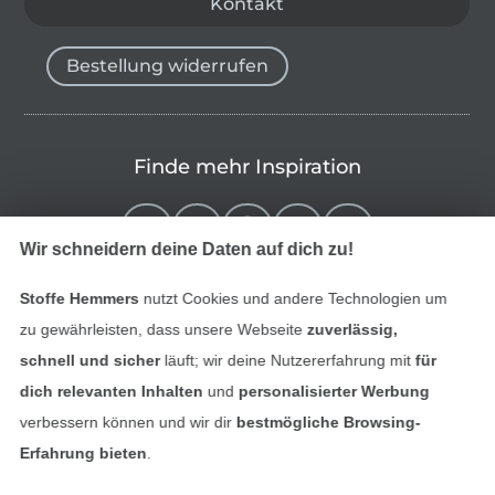
Kontakt
Bestellung widerrufen
Finde mehr Inspiration
Wir schneidern deine Daten auf dich zu!
Stoffe Hemmers
nutzt Cookies und andere Technologien um
zu gewährleisten, dass unsere Webseite
zuverlässig,
schnell und sicher
läuft; wir deine Nutzererfahrung mit
für
dich relevanten Inhalten
und
personalisierter Werbung
verbessern können und wir dir
bestmögliche Browsing-
In den niederländischen Sh
In den französisch
Nederlands
Français
Erfahrung bieten
.
(France)