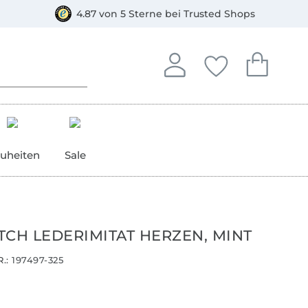
orkasse
4.87 von 5 Sterne bei Trusted Shops
In deinem Konto anmelden o
Du hast keine Artike
Du hast kein
Anmelden
Deine Favorite
Dein W
uheiten
Sale
TCH LEDERIMITAT HERZEN, MINT
.:
197497-325