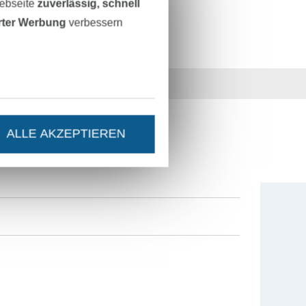
Webseite
zuverlässig, schnell
erter Werbung
verbessern
36 Jahre Erfahrung
ALLE AKZEPTIEREN
ESTEN STAND SEIN?
0% Gutschein
als Dankeschön.