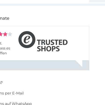
onate
t.
ass es
offen
gestreift
rt, dass
n?
ns per E-Mail
uns auf WhatsApp