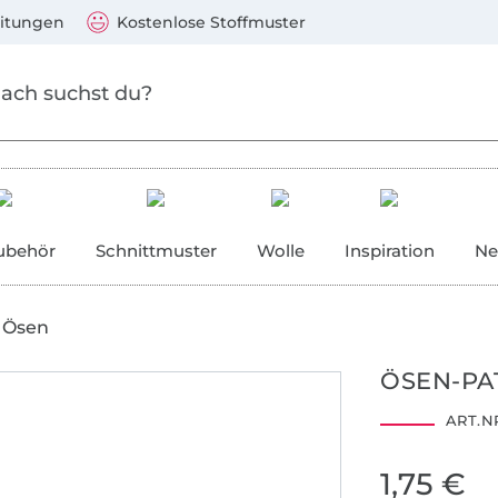
Zum Hauptinhalt springen
Weiter zur Suche
)
Visa, Mastercard, PayPal, Giropay, Kauf auf Rechnung, V
eitungen
Kostenlose Stoffmuster
ubehör
Schnittmuster
Wolle
Inspiration
Ne
Ösen
ÖSEN-PA
ART.NR
1,75 €