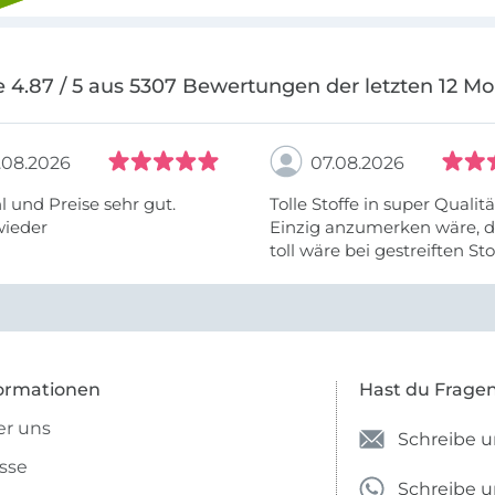
 4.87 / 5 aus 5307 Bewertungen der letzten 12 M
.08.2026
07.08.2026
 und Preise sehr gut.
Tolle Stoffe in super Qualitä
wieder
Einzig anzumerken wäre, d
toll wäre bei gestreiften St
vielleicht längs- oder- quer
anzugeben. Mir ist es passie
ich nicht genug über die ...
ormationen
Hast du Frage
r uns
Schreibe u
sse
Schreibe 