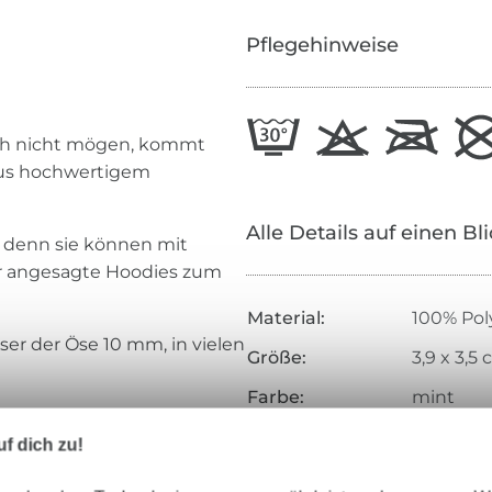
Pflegehinweise
fach nicht mögen, kommt
 aus hochwertigem
Alle Details auf einen Bl
, denn sie können mit
ür angesagte Hoodies zum
Material:
100% Pol
ser der Öse 10 mm, in vielen
Größe:
3,9 x 3,
Farbe:
mint
Inhalt:
1
f dich zu!
Art.Nr.:
197497-3