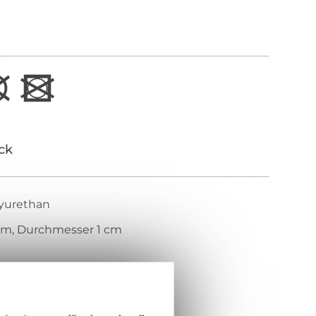
ick
yurethan
5 cm, Durchmesser 1 cm
25