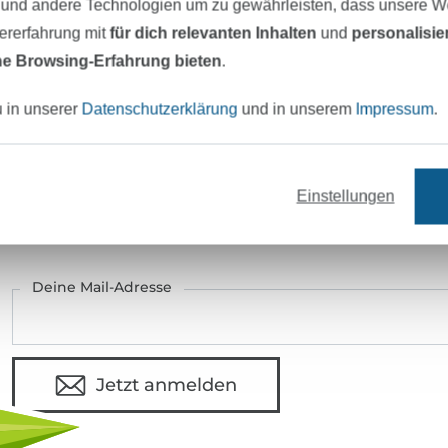
 und andere Technologien um zu gewährleisten, dass unsere 
Hersteller-Kontaktdaten
zererfahrung mit
für dich relevanten Inhalten
und
personalisi
e Browsing-Erfahrung bieten
.
u in unserer
Datenschutzerklärung
und in unserem
Impressum
.
eter Stoff versandfertig
Über 80000 zufriedene Kunden
Einstellungen
MÖCHTEST DU IMMER AUF DEM NEU
Sei immer auf dem neuesten Stand & erhalte einen
1
Deine Mail-Adresse
Jetzt anmelden