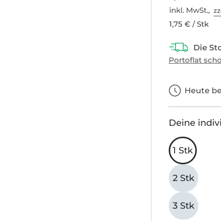
inkl. MwSt.,
zz
1,75 € / Stk
Heute bes
Deine indiv
1 Stk
2 Stk
3 Stk