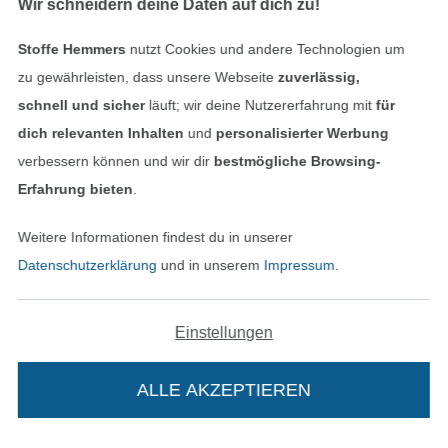
Wir schneidern deine Daten auf dich zu!
Stoffe Hemmers
nutzt Cookies und andere Technologien um
zu gewährleisten, dass unsere Webseite
zuverlässig,
schnell und sicher
läuft; wir deine Nutzererfahrung mit
für
dich relevanten Inhalten
und
personalisierter Werbung
verbessern können und wir dir
bestmögliche Browsing-
Erfahrung bieten
.
In den niederländischen Sh
In den französisch
Nederlands
Français
Weitere Informationen findest du in unserer
(France)
Datenschutzerklärung
und in unserem
Impressum
.
Deutsch
Alle Preise inkl. der gesetzl. MwSt.
Die durchgestrichenen Preise entsprechen dem
Einstellungen
bisherigen Preis bei Stoffe Hemmers.
ALLE AKZEPTIEREN
In deinen Warenkorb