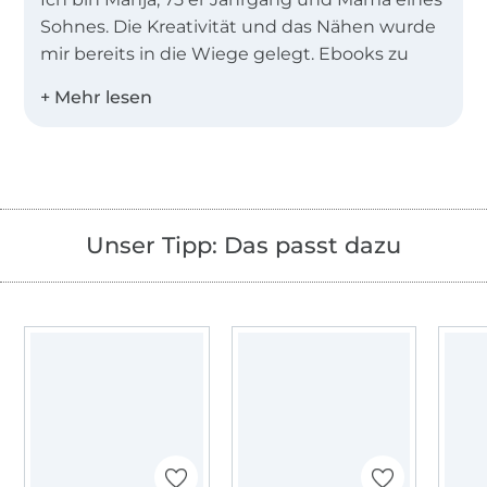
Sohnes. Die Kreativität und das Nähen wurde
mir bereits in die Wiege gelegt. Ebooks zu
erstellen ist für mich kein Job, sondern
Leidenschaft.
Meine Ebooks sind vor allem Anfängertauglich
und in zwei Worten zu beschreiben:
sportlich-
schick
.
Unser Tipp: Das passt dazu