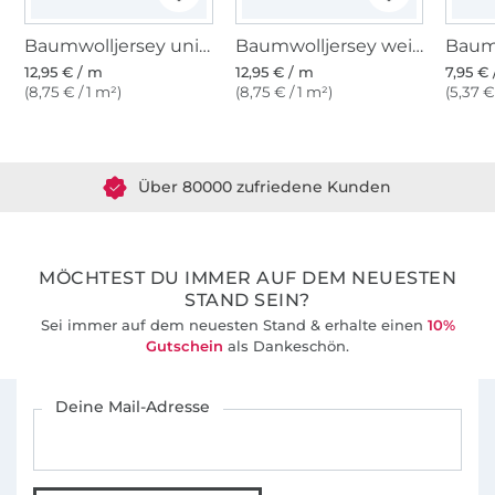
Baumwolljersey uni, schwarz
Baumwolljersey weiß
12,95 € / m
12,95 € / m
7,95 €
(8,75 € / 1 m²)
(8,75 € / 1 m²)
(5,37 €
Über 1.8 Millionen Meter Stoff versandfertig
Über 80000 zufriedene Kunden
36 Jahre Erfahrung
MÖCHTEST DU IMMER AUF DEM NEUESTEN
STAND SEIN?
Sei immer auf dem neuesten Stand & erhalte einen
10%
Gutschein
als Dankeschön.
Für den Stoffe Hemmers Newsletter anmelden
Deine Mail-Adresse