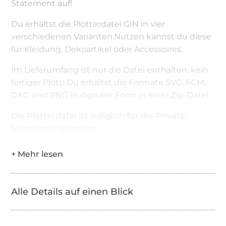
Statement auf!
Du erhältst die Plotterdatei GIN in vier
verschiedenen Varianten.Nutzen kannst du diese
für Kleidung, Dekoartikel oder Accessoires.
Im Lieferumfang ist nur die Datei enthalten, kein
fertiger Plott! Du erhältst die Formate SVG, FCM,
DXG und PNG in digitaler Form in einer Zip-Datei.
Die Plotterdatei ist lediglich für die Private
Nutzung zugelassen.
Alle Details auf einen Blick