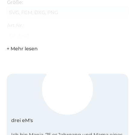
Größe:
SVG, FCM, DXG, PNG
Art.Nr.:
DE-E-42
drei eM's
Ich bin Manja, 75 er Jahrgang und Mama eines