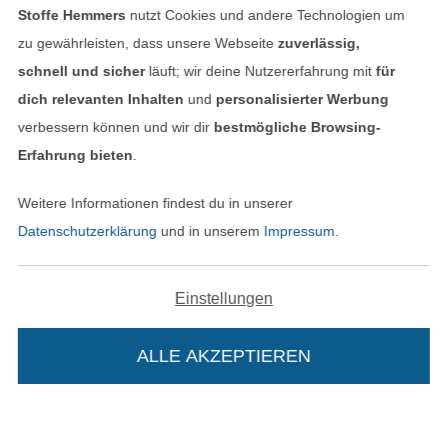
Bestellung widerrufen
Stoffe Hemmers
nutzt Cookies und andere Technologien um
zu gewährleisten, dass unsere Webseite
zuverlässig,
schnell und sicher
läuft; wir deine Nutzererfahrung mit
für
Finde mehr Inspiration
dich relevanten Inhalten
und
personalisierter Werbung
verbessern können und wir dir
bestmögliche Browsing-
Erfahrung bieten
.
Weitere Informationen findest du in unserer
Datenschutzerklärung
und in unserem
Impressum
.
Einstellungen
In den niederländischen Sh
In den französisch
Nederlands
Français
ALLE AKZEPTIEREN
In deinen Warenkorb
(France)
Deutsch
Alle Preise inkl. der gesetzl. MwSt.