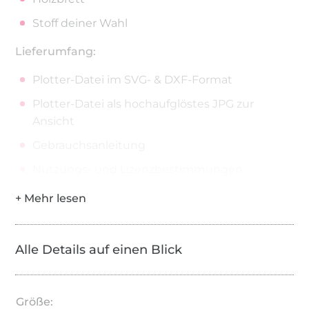
Stoff deiner Wahl
Lieferumfang:
Plotter-Datei im SVG- & DXF-Format
Plotter-Datei als hochaufglöstes JPG zur
Ansicht
Gebrauchsanleitung
Nutzungs- und Lizenzbestimmungen
Alle Details auf einen Blick
Größe: