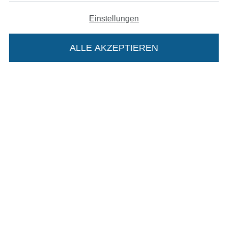
Einstellungen
Datenschutz
ALLE AKZEPTIEREN
Widerrufsrecht
In deinen Warenkorb
Kontakt
Bestellung widerrufen
Finde mehr Inspiration