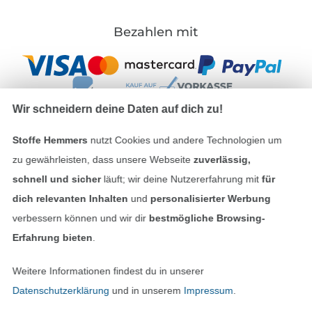
Bezahlen mit
Wir schneidern deine Daten auf dich zu!
Stoffe Hemmers
nutzt Cookies und andere Technologien um
Unsere Versandpartner
zu gewährleisten, dass unsere Webseite
zuverlässig,
schnell und sicher
läuft; wir deine Nutzererfahrung mit
für
dich relevanten Inhalten
und
personalisierter Werbung
verbessern können und wir dir
bestmögliche Browsing-
Erfahrung bieten
.
In den deutschen Shop wechseln (aktuell gewählt
Weitere Informationen findest du in unserer
Impressum
Datenschutzerklärung
und in unserem
Impressum
.
AGB