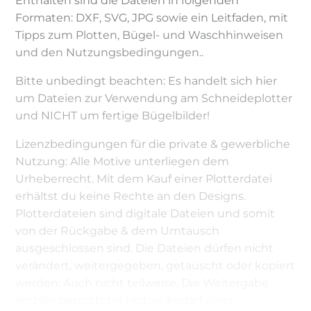
Enthalten sind die Dateien in folgenden
Formaten: DXF, SVG, JPG sowie ein Leitfaden, mit
Tipps zum Plotten, Bügel- und Waschhinweisen
und den Nutzungsbedingungen..
Bitte unbedingt beachten: Es handelt sich hier
um Dateien zur Verwendung am Schneideplotter
und NICHT um fertige Bügelbilder!
Lizenzbedingungen für die private & gewerbliche
Nutzung: Alle Motive unterliegen dem
Urheberrecht. Mit dem Kauf einer Plotterdatei
erhältst du keine Rechte an den Designs.
Plotterdateien sind digitale Dateien und somit
von der Rückgabe & dem Umtausch
ausgeschlossen sind. Die Dateien dürfen nicht
verändert, weitergegeben, getauscht oder kopiert
werden. Auch nicht teilweise. Die Weitergabe
einzeln geplotteter Motive bedarf einer