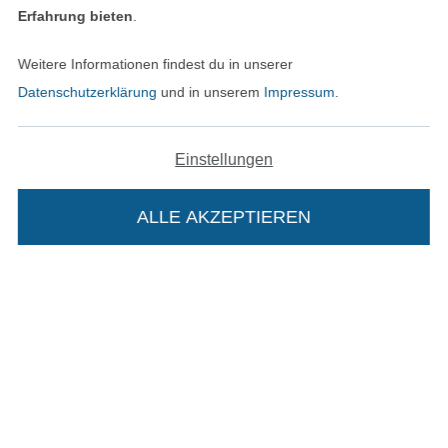
In den deutschen Shop wechseln (aktuell gewählt
Erfahrung bieten
.
Impressum
Weitere Informationen findest du in unserer
Datenschutzerklärung
und in unserem
Impressum
.
AGB
Datenschutz
Einstellungen
Widerrufsrecht
ALLE AKZEPTIEREN
In deinen Warenkorb
Kontakt
Bestellung widerrufen
Finde mehr Inspiration