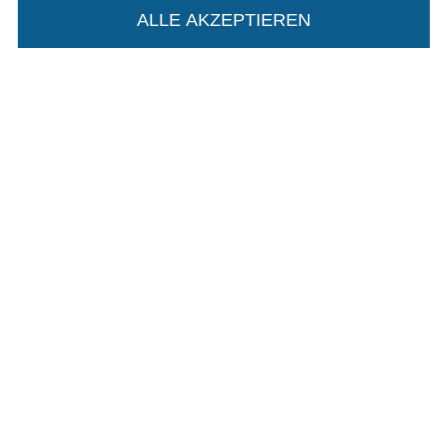
ALLE AKZEPTIEREN
In deinen Warenkorb
Datenschutz
Widerrufsrecht
Kontakt
Bestellung widerrufen
Finde mehr Inspiration