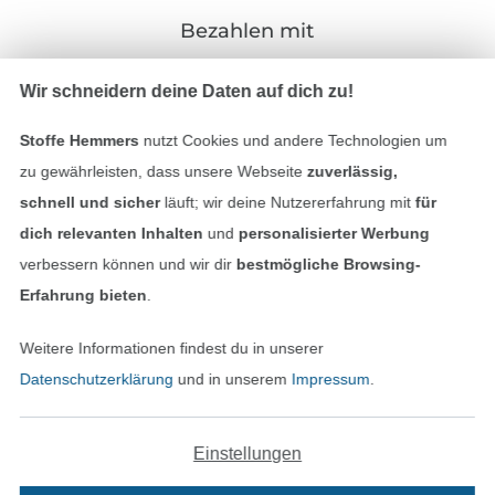
Bezahlen mit
Wir schneidern deine Daten auf dich zu!
Stoffe Hemmers
nutzt Cookies und andere Technologien um
zu gewährleisten, dass unsere Webseite
zuverlässig,
schnell und sicher
läuft; wir deine Nutzererfahrung mit
für
Unsere Versandpartner
dich relevanten Inhalten
und
personalisierter Werbung
verbessern können und wir dir
bestmögliche Browsing-
Erfahrung bieten
.
Weitere Informationen findest du in unserer
In den deutschen Shop wechseln (aktuell gewählt
Datenschutzerklärung
und in unserem
Impressum
.
Impressum
Einstellungen
AGB