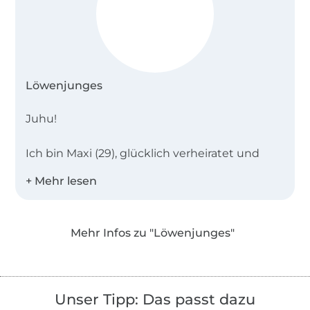
Löwenjunges
Juhu!
Ich bin Maxi (29), glücklich verheiratet und
habe einen kleinen Sohn.
Im Jahr 2019 habe ich „Löwenjunges“ 🦁 in
Brohl in der schönen Eifel gegründet.
Mehr Infos zu "Löwenjunges"
Begonnen habe ich mal mit dem Nähen von
Kinderkleidung - und habe mich seit dem
stetig weiterentwickelt.
Unser Tipp: Das passt dazu