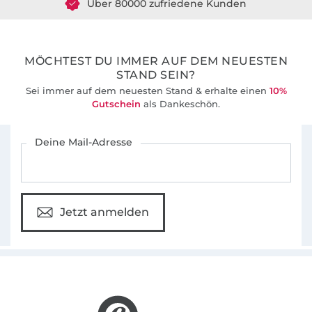
Ich freue mich sehr auf deine Werke, verlinke
36 Jahre Erfahrung
mich doch gerne in den sozialen Medien,
damit ich sie sehen (und reposten) kann 🥰
MÖCHTEST DU IMMER AUF DEM NEUESTEN
STAND SEIN?
Sei immer auf dem neuesten Stand & erhalte einen
10%
Gutschein
als Dankeschön.
Für den Stoffe Hemmers Newsletter anmelden
Deine Mail-Adresse
Jetzt anmelden