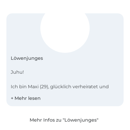
Löwenjunges
Juhu!
Ich bin Maxi (29), glücklich verheiratet und
habe einen kleinen Sohn.
Im Jahr 2019 habe ich „Löwenjunges“ 🦁 in
Brohl in der schönen Eifel gegründet.
Mehr Infos zu "Löwenjunges"