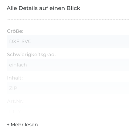
Zum Plotten benötigst du:
Alle Details auf einen Blick
einen Schneideplotter
Folien (evtl. Transferfolie)
Größe:
evtl. Transferpresse oder Bügeleisen
DXF, SVG
Schwierigkeitsgrad:
einfach
Inhalt:
ZIP
Art.Nr.:
LJ-17