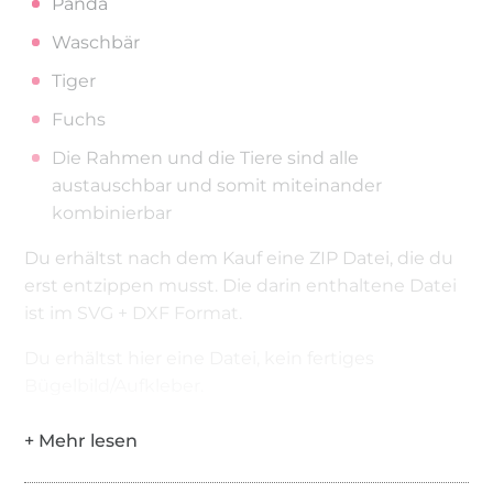
Panda
Waschbär
Tiger
Fuchs
Die Rahmen und die Tiere sind alle
austauschbar und somit miteinander
kombinierbar
Du erhältst nach dem Kauf eine ZIP Datei, die du
erst entzippen musst. Die darin enthaltene Datei
ist im SVG + DXF Format.
Du erhältst hier eine Datei, kein fertiges
Bügelbild/Aufkleber.
Die Datei ist für den privaten Gebrauch
bestimmt.